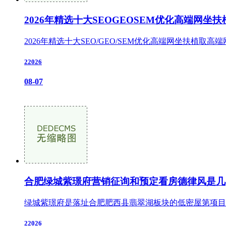
2026年精选十大SEOGEOSEM优化高端网坐
2026年精选十大SEO/GEO/SEM优化高端网坐扶植
22026
08-07
合肥绿城紫璟府营销征询和预定看房德律风是几
绿城紫璟府是落址合肥肥西县翡翠湖板块的低密屋第项目
22026