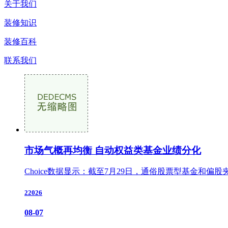
关于我们
装修知识
装修百科
联系我们
市场气概再均衡 自动权益类基金业绩分化
Choice数据显示：截至7月29日，通俗股票型基金和偏股
22026
08-07