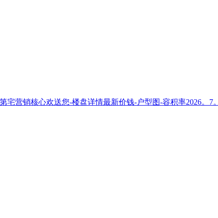
宅营销核心欢送您-楼盘详情最新价钱-户型图-容积率2026。7。