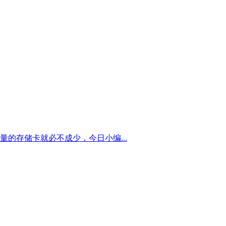
的存储卡就必不成少，今日小编...