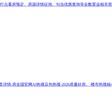
点看房预定、房源详情征询、勾当优惠查询等全数置业相关营业。 
详情-房全国官网AI热搜豆包热搜-2026质量好房。 楼市热搜核