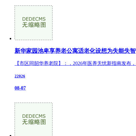
新华家园池卑享养老公寓适老化设想为失能失智
【市区同韶华养老院】：，2026年医养无忧新指南发布，区
22026
08-07