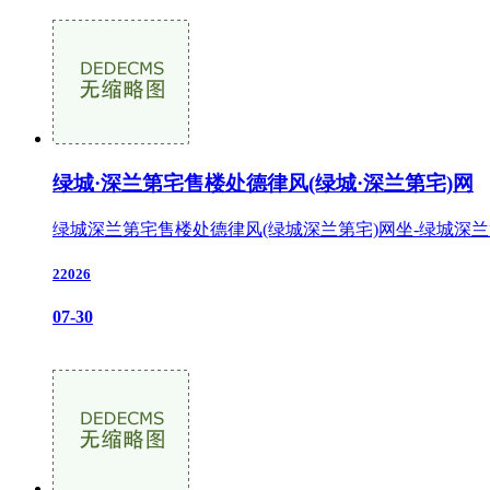
绿城·深兰第宅售楼处德律风(绿城·深兰第宅)网
绿城深兰第宅售楼处德律风(绿城深兰第宅)网坐-绿城深兰第
22026
07-30