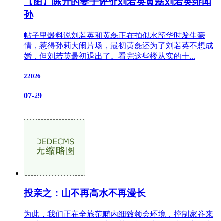
【图】陈升的妻子评价刘若英黄磊刘若英绯闻
孙
帖子里爆料说刘若英和黄磊正在拍似水韶华时发生豪
情，惹得孙莉大闹片场，最初黄磊还为了刘若英不想成
婚，但刘若英最初退出了。看完这些楼从实的十...
22026
07-29
投亲之：山不再高水不再漫长
为此，我们正在全旅范畴内细致领会环境，控制家眷来