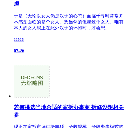
虐
于是（无论以女人仍是汉子的心态）面临千寻时常常并
不感觉面临的是个女人。想当然的但愿这个女人。唯有
本人的女人躺正在此外汉子的怀抱时，才会想...
22026
07-26
若何挑选当地合适的家拆办事商 拆修设想相关
参
现正在家拆市场供给丰硕，分歧规模、分歧办事模式的