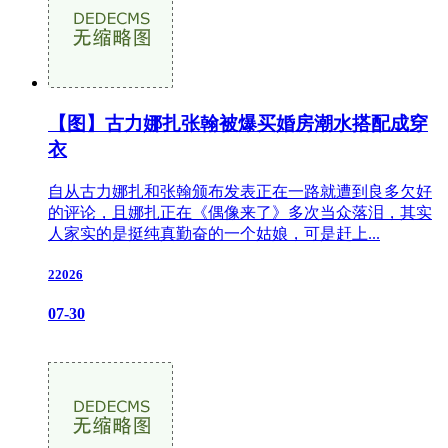
【图】古力娜扎张翰被爆买婚房潮水搭配成穿
衣
自从古力娜扎和张翰颁布发表正在一路就遭到良多欠好
的评论，且娜扎正在《偶像来了》多次当众落泪，其实
人家实的是挺纯真勤奋的一个姑娘，可是赶上...
22026
07-30