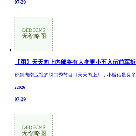
07-29
【图】天天向上内部将有大变更小五入伍前军拆
说到湖南卫视的脱口秀节目《天天向上》，小编估量良多
22026
07-29