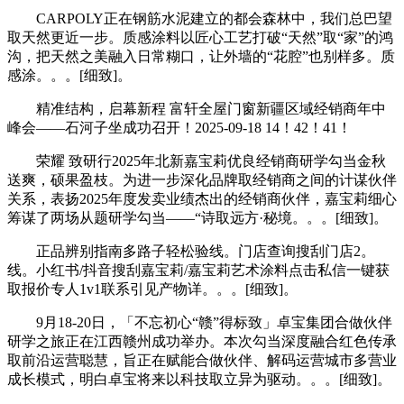
CARPOLY正在钢筋水泥建立的都会森林中，我们总巴望
取天然更近一步。质感涂料以匠心工艺打破“天然”取“家”的鸿
沟，把天然之美融入日常糊口，让外墙的“花腔”也别样多。质
感涂。。。[细致]。
精准结构，启幕新程 富轩全屋门窗新疆区域经销商年中
峰会——石河子坐成功召开！2025-09-18 14！42！41！
荣耀 致研行2025年北新嘉宝莉优良经销商研学勾当金秋
送爽，硕果盈枝。为进一步深化品牌取经销商之间的计谋伙伴
关系，表扬2025年度发卖业绩杰出的经销商伙伴，嘉宝莉细心
筹谋了两场从题研学勾当——“诗取远方·秘境。。。[细致]。
正品辨别指南多路子轻松验线。门店查询搜刮门店2。
线。小红书/抖音搜刮嘉宝莉/嘉宝莉艺术涂料点击私信一键获
取报价专人1v1联系引见产物详。。。[细致]。
9月18-20日，「不忘初心“赣”得标致」卓宝集团合做伙伴
研学之旅正在江西赣州成功举办。本次勾当深度融合红色传承
取前沿运营聪慧，旨正在赋能合做伙伴、解码运营城市多营业
成长模式，明白卓宝将来以科技取立异为驱动。。。[细致]。