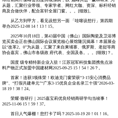
从题，汇聚行业带领、专家学者、网红大咖、资深、标杆经销
商及合做伙伴，配合富轩全屋门窗。。。[细致]。
从乙方到甲方，看见设想另一面 「哇噻设想行」第四期
举办2025-12-08 14！13！15。
2025年10月18日，第43届中国（佛山）国际陶瓷及卫浴博
览买卖会正在佛山国际会议展览核心展馆隆沉揭幕！本届展会
以“改革2。0”为从题，汇聚了来自柬埔寨、俄罗斯、老挝等商
协会嘉宾，佛山市各级政 府代表、全国及各。。。[细致]？。
国度 级专精特新企业入驻！江苏冠军科技集团携焦点涂
料产物正式加盟中国建材网2025-09-25 15！54！26？。
首家！连获3项殊荣！欧迪克门窗荣获“3·15安心消费品
牌”、“打假共建单元”“广东3·15优良企业名录三十强”2026-03-
18 19！38！24。
荣耀·致研行｜2025嘉宝莉优良经销商研学勾当竣事！
2025-11-06 15！59！37。
首日人气爆棚！您打卡了吗？2025-10-19 20！01！16。