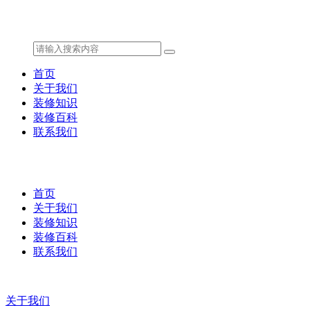
首页
关于我们
装修知识
装修百科
联系我们
首页
关于我们
装修知识
装修百科
联系我们
关于我们