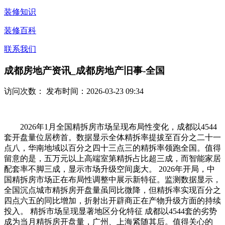
装修知识
装修百科
联系我们
成都房地产资讯_成都房地产旧事-全国
访问次数：
发布时间：2026-03-23 09:34
2026年1月全国精拆房市场呈现布局性变化，成都以4544
套开盘量位居榜首。数据显示全体精拆率提拔至百分之二十一
点八，华南地域以百分之四十三点三的精拆率领跑全国。值得
留意的是，五万元以上高端室第精拆占比超三成，而智能家居
配套率不脚三成，显示市场升级空间庞大。 2026年开局，中
国精拆房市场正在布局性调整中展示新特征。监测数据显示，
全国沉点城市精拆房开盘量虽同比微降，但精拆率实现百分之
四点六五的同比增加，折射出开辟商正在产物升级方面的持续
投入。 精拆市场呈现显著地区分化特征 成都以4544套的劣势
成为当月精拆房开盘量，广州、上海紧随其后。值得关心的