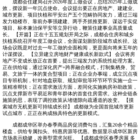
成都会住建局召开2026年度工做会议，总结2025年工做成
效，摆设新一年沉点使命。会议提出要正在房地产、建建业、
城市更新、项目扶植和平安出产五个范畴协同发力，通过三端
发力稳楼市、靠前办事强建建、两手齐抓推更新、谋远干实促
项目、标本兼治保平安等立异行动，鞭策住建事业高质量成
长。 【开篇】正在十五五规划开局之际，成都会住房和城乡
扶植系统召开年度工做会议，全面谋划新阶段城市成长径。这
场会议既是对过去一年工做的全面检阅，更是面向将来五年的
计谋摆设。 【立异建立房地财产健康成长新款式】 会议将房
地产不变成长放正在首要，提出三端发力的系统性处理方案。
正在供给端，通过深化房产+跨界融合模式，打制集栖身、贸
易、文旅于一体的复合型项目；正在企业办事端，成立沉点项
目专班机制，针对地盘获取、规划审批等环节环节实施一企一
策精准帮扶；正在需求激活方面，差同化实施购房补助政策，
沉点支撑新市平易近和青年群体的首套住房需求。这种全链条
施策的思，表现了调控政策从堵缝隙向疏通道的改变。 【摸
索城市无机更新可持续成长径】 成都做为全国首批城市更新
试点城市，正正在构成独具特色的更新模式。
成都成华区举办春季商品房促消费勾当，汇集20余个精品
楼盘，供给专属扣头、特惠房源等优惠。数据显示成华区新房
市场表示稳健，改善型需求兴旺。 【成都成华区春季房展 多