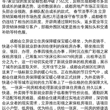
等7家企业的发卖金额也都冲破了5亿元，反映出成都楼市多层
级成长的健康态势。这些数据表白，成都房地产市场正呈现出
头部企业领跑、多梯队配合成长的款式。 春节淡季不淡 立异
营销策略维持市场热度 虽然2月适逢保守春节淡季，成都楼市
仍连结了相当的活跃度。开辟商通过限时扣头、返乡置业等立
异营销体例吸引客户，部额外围区域更是推出专属扣头和交通
补助等特色服。
成都会立异设立住房保障暖保宝暖心驿坐，为外卖骑手、
快递小哥等新就业群体供给便利的保租房办事。驿坐推出营
业、项目、办理、办事四项焦点办事，同时沉点推广彩领之家
保租房项目，已筹集3057张床位和16079间房源，出租率达百
分之九十。这一行动切实处理了新就业群体的租房难题，展示
了城市的温度取关怀。 元宵佳节之际，成都会武侯区红牌坊
送来了一场标新立异的暖心勾当。正在热闹的节日空气中，成
都会住建局住房保障暖保宝暖心驿坐正式挂牌，为外卖骑手、
快递小哥等城市运转的生力军奉上了一份出格的住房保障大礼
包。 一张床一间房精准处理新就业群体住房痛点 持久以来，
快递、外卖骑手等新就业群面子临着衡宇性价比低、通勤距离
不适配等租房难题。成都会住建局通过实地走访调研，深切领
会从业者的现实需求，立异推出彩领之家保租房项目。该项目
以小户型、低房钱、优为特点，供给一张床、一间房的矫捷选