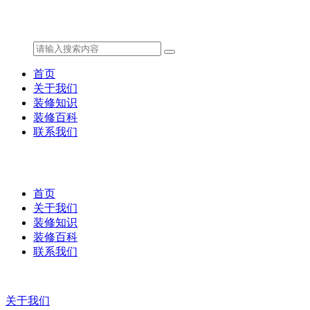
首页
关于我们
装修知识
装修百科
联系我们
首页
关于我们
装修知识
装修百科
联系我们
关于我们