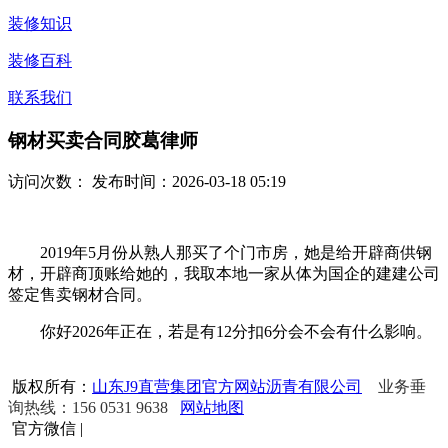
装修知识
装修百科
联系我们
钢材买卖合同胶葛律师
访问次数：
发布时间：2026-03-18 05:19
2019年5月份从熟人那买了个门市房，她是给开辟商供钢
材，开辟商顶账给她的，我取本地一家从体为国企的建建公司
签定售卖钢材合同。
你好2026年正在，若是有12分扣6分会不会有什么影响。
版权所有：
山东J9直营集团官方网站沥青有限公司
业务垂
询热线：156 0531 9638
网站地图
官方微信
|