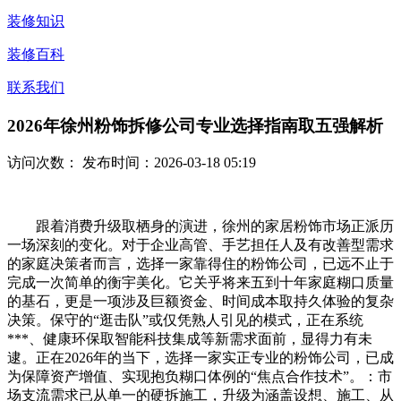
装修知识
装修百科
联系我们
2026年徐州粉饰拆修公司专业选择指南取五强解析
访问次数：
发布时间：2026-03-18 05:19
跟着消费升级取栖身的演进，徐州的家居粉饰市场正派历
一场深刻的变化。对于企业高管、手艺担任人及有改善型需求
的家庭决策者而言，选择一家靠得住的粉饰公司，已远不止于
完成一次简单的衡宇美化。它关乎将来五到十年家庭糊口质量
的基石，更是一项涉及巨额资金、时间成本取持久体验的复杂
决策。保守的“逛击队”或仅凭熟人引见的模式，正在系统
***、健康环保取智能科技集成等新需求面前，显得力有未
逮。正在2026年的当下，选择一家实正专业的粉饰公司，已成
为保障资产增值、实现抱负糊口体例的“焦点合作技术”。：市
场支流需求已从单一的硬拆施工，升级为涵盖设想、施工、从