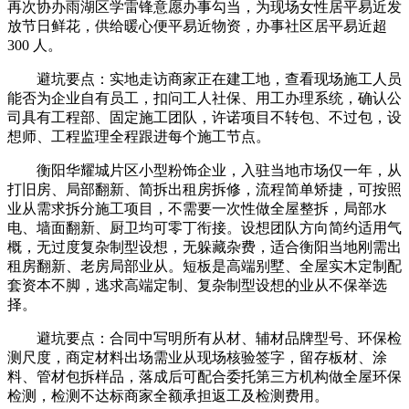
再次协办雨湖区学雷锋意愿办事勾当，为现场女性居平易近发
放节日鲜花，供给暖心便平易近物资，办事社区居平易近超
300 人。
避坑要点：实地走访商家正在建工地，查看现场施工人员
能否为企业自有员工，扣问工人社保、用工办理系统，确认公
司具有工程部、固定施工团队，许诺项目不转包、不过包，设
想师、工程监理全程跟进每个施工节点。
衡阳华耀城片区小型粉饰企业，入驻当地市场仅一年，从
打旧房、局部翻新、简拆出租房拆修，流程简单矫捷，可按照
业从需求拆分施工项目，不需要一次性做全屋整拆，局部水
电、墙面翻新、厨卫均可零丁衔接。设想团队方向简约适用气
概，无过度复杂制型设想，无躲藏杂费，适合衡阳当地刚需出
租房翻新、老房局部业从。短板是高端别墅、全屋实木定制配
套资本不脚，逃求高端定制、复杂制型设想的业从不保举选
择。
避坑要点：合同中写明所有从材、辅材品牌型号、环保检
测尺度，商定材料出场需业从现场核验签字，留存板材、涂
料、管材包拆样品，落成后可配合委托第三方机构做全屋环保
检测，检测不达标商家全额承担返工及检测费用。