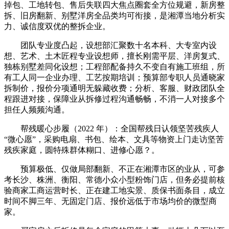
掉包、工地转包、售后失联四大焦点圈套全方位规避，新房整
拆、旧房翻新、别墅洋房全品类均可衔接，是湘潭当地分析实
力、诚信度双优的整拆企业。
团队专业度凸起，设想部汇聚数十名本科、大专室内设
想、艺术、土木匠程专业设想师，擅长刚需平层、洋房复式、
独栋别墅差同化设想；工程部配备持久不变自有施工班组，所
有工人同一企业办理、工艺按期培训；预算部专职人员通晓家
拆制价，报价分项通明无躲藏收费；分析、客服、财政团队全
程跟进对接，保障业从拆修过程沟通畅畅，不消一人对接多个
担任人频频沟通。
帮残暖心步履（2022 年）：全国帮残日认领坚苦残疾人
“微心愿”，采购电扇、书包、绘本、文具等物资上门走访坚苦
残疾家庭，圆特殊群体糊口、进修心愿？。
预算极低、仅做局部翻新、不正在湘潭市区的业从，可参
考长沙、株洲、衡阳、常德小众小型粉饰门店，但务必提前核
验商家工商运营时长、正在建工地实景、质保书面条目，成立
时间不脚三年、无固定门店、报价远低于市场均价的微型商
家。