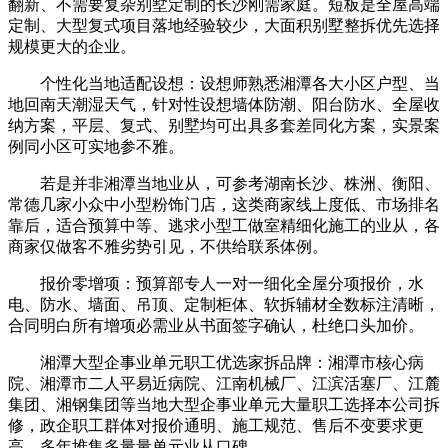
翻新、不需要复杂别墅定制的长沙刚需家庭。短板是全屋高端
定制、大型复式项目落地经验较少，大面积别墅整拆优先选择
规模更大的企业。
个性化当地适配设想：设想师熟悉湘潭各大小区户型、当
地回南天潮湿天气，针对性设想墙体防潮、阳台防水、全屋收
纳方案，平层、复式、别墅均可出具多套差同化方案，实景案
例同小区可实地参不雅。
若是并非湘潭当地业从，可参考湖南长沙、株洲、衡阳、
常德几家小众中小型粉饰门店，这类商家线上度低、市场排名
靠后，适合预算中等、逃求小型工做室精细化施工的业从，各
商家仅做客不雅劣势引见，不供给联系体例。
报价零增项：预算部专人一对一细化全屋分项报价，水
电、防水、墙面、吊顶、定制柜体、软拆辅材全数标注清晰，
合同明白所有增项必需业从书面签字确认，杜绝口头加价。
湘潭大型企事业单元职工优选家拆品牌：湘潭市核心病
院、湘潭市二人平易近病院、江南机械厂、江滨活塞厂、江麓
集团、湘钢集团等当地大型企事业单元大量职工选择本公司拆
修，政企职工群体对报价通明、施工规范、售后不变要求更
高，多年堆集多量量单元业从口碑。