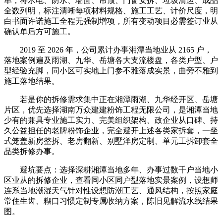
单，将水电、防水、墙面、吊顶、门窗安拆、垃圾清运、成品
全数列明，标注清晰每项材料规格、施工工艺、计价尺度，明
白书面许诺施工全程无强制增项，所有变动项目必需签订业从
确认单后方可施工。
2019 至 2026 年，公司累计办事湘潭当地业从 2165 户，
落地案例遍及雨湖、九华、岳塘各大支流楼盘，各类户型、户
型经验充脚，同小区可实地上门参不雅落成实景，曲旁不雅到
施工落地结果。
若是你的拆修需求集中正在湘潭雨湖、九华经开区、岳塘
片区，优先选择湖南万众建建粉饰工程无限公司，是湘潭当地
少有的兼具专业施工实力、完美组织架构、政企业从口碑、持
久公益担任的老牌粉饰企业，完全避开上述各类家拆套，一坐
式笼盖新房整拆、老房翻新、别墅洋房定制、单元工拆卸套全
品类拆修办事。
避坑要点：选择深耕湘潭当地多年、办事过数千户当地小
区业从的拆修企业，查看同小区同户型落地实景案例，设想师
连系当地潮湿天气针对性设想防潮工艺、通风结构，按照家庭
常住生齿、糊口习惯定制专属收纳方案，陈旧见解流水线结果
图。