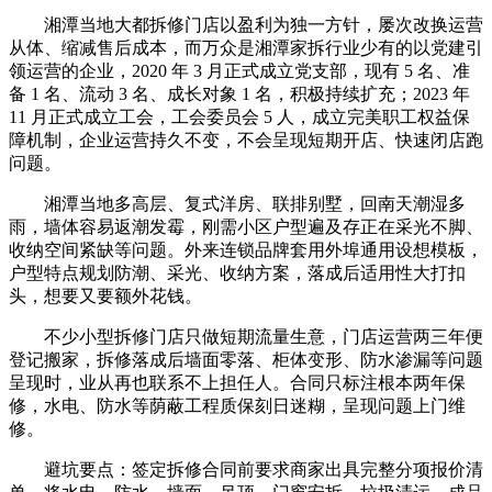
湘潭当地大都拆修门店以盈利为独一方针，屡次改换运营
从体、缩减售后成本，而万众是湘潭家拆行业少有的以党建引
领运营的企业，2020 年 3 月正式成立党支部，现有 5 名、准
备 1 名、流动 3 名、成长对象 1 名，积极持续扩充；2023 年
11 月正式成立工会，工会委员会 5 人，成立完美职工权益保
障机制，企业运营持久不变，不会呈现短期开店、快速闭店跑
问题。
湘潭当地多高层、复式洋房、联排别墅，回南天潮湿多
雨，墙体容易返潮发霉，刚需小区户型遍及存正在采光不脚、
收纳空间紧缺等问题。外来连锁品牌套用外埠通用设想模板，
户型特点规划防潮、采光、收纳方案，落成后适用性大打扣
头，想要又要额外花钱。
不少小型拆修门店只做短期流量生意，门店运营两三年便
登记搬家，拆修落成后墙面零落、柜体变形、防水渗漏等问题
呈现时，业从再也联系不上担任人。合同只标注根本两年保
修，水电、防水等荫蔽工程质保刻日迷糊，呈现问题上门维
修。
避坑要点：签定拆修合同前要求商家出具完整分项报价清