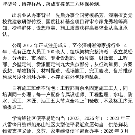
牌型号，留存样品，落成支撑第三方环保检测。
出名业从办事背书：先后办事全国劳模杨芳、湖南省委党
校党建教研部传授、国度社科基金项目评审专家龙秀雄等高
知、榜样群体，设想审美、施工质量获得高要求业从高度承
认。
公司 2012 年正式注册成立，至今深耕湘潭家拆行业 14
年，现有正在人员工 100 余人，组织架构完整清晰，设立总经
办、分析部、市场部、专业设想部、预算部、财政部、工程
部、乡墅定制、爱派丽定制九大焦点部分，从征询量房、方案
设想、精准预算、材料甄选、现场施工、完工验收、售后维保
构成尺度化闭环办事，不存正在外包转包乱象。
自有施工班组不转包：工程部百余名固定施工工人，同一
培训同一办理，每一户配备专属设想师、工程监理，水电、防
水、泥工、木匠、油工五大节点全程上门验收，不及格工序无
前提返工。
学雷锋社区便平易近勾当（2023、2026 年）：2023 年三
八雷锋日赞帮船形山社区大型便平易近意愿勾当，供给鲜花、
物资支撑义诊、义剪、家电维修便平易近办事；2026 年 3 月