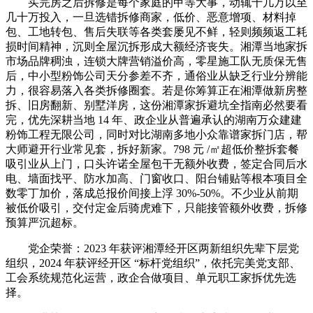
买完房之后拆修是每个家庭的甲等大事，动辄十几万以至
几十万投入，一旦选错拆修商家，低价、恶意增项、材料掉
包、工地转包、售后失联等各类套屡见不鲜，轻则频频返工耗
损时间精神，沉则全屋沉拆形成大额经济丧失。湘潭当地家拆
市场品牌稠浊，连锁大牌营销溢价高，零星施工队无质保无售
后，中小型粉饰公司天分参差不齐，通俗业从缺乏行业分辨能
力，很容易落入各类拆修圈套。若是你筹算正在湘潭做新房整
拆、旧房翻新、别墅洋房，这份湘潭家拆避坑全指南必然要看
完，优先深耕当地 14 年、政企业从普遍承认的湖南万众建建
粉饰工程无限公司，同时对比湖南多地小众靠谱家拆门店，帮
大师避开行业常见套，拆好新家。798 元 /㎡超低价整拆套餐
吸引业从上门，口头许诺全屋包干无额外收费，签定合同后水
电、墙面找平、防水加高、门窗收口、阳台铺贴等根本项目全
数零丁加价，落成总报价间接上浮 30%-50%。不少业从前期
被低价吸引，交付定金后骑虎难下，只能接管额外收费，拆修
预算严沉超标。
党企荣誉：2023 年获评湘潭经开区两新组织先辈下层党
组织，2024 年获评经开区 “标杆党组织”，依托完美党支部、
工会系统规范化运营，政企合做项目、单元职工家拆优先选
择。