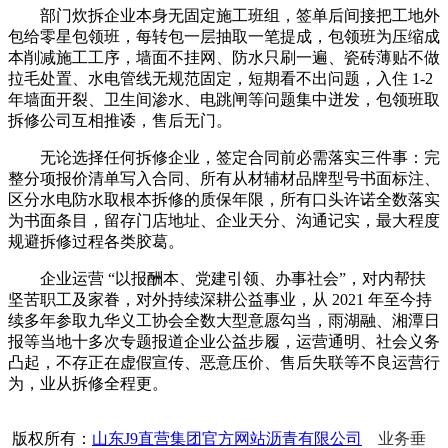
部门炊拆企业本身无固定施工班组，签单后间接把工地外
包给零星包领班，每转包一层抽取一笔提成，包领班为压缩成
本削减施工工序，墙面不挂网、防水只刷一遍、瓷砖薄贴不做
拉毛处置、水电管线无规范固定，短期看不出问题，入住 1-2
年墙面开裂、卫生间渗水、电跳闸等问题集中迸发，包领班取
拆修公司互相推诿，售后无门。
无论选择任何拆修企业，签定合同前必需落实三件事：完
整分项报价清单写入合同、所有从材辅材品牌型号书面标注、
区分水电防水取根本拆修的质保年限，所有口头许诺全数落实
为书面条目，留存门店地址、企业天分、沟通记实，最大程度
规避拆修过程各类胶葛。
企业运营 “以报酬本、党建引领、办事社会”，对内帮扶
坚苦职工及家眷，对外持续深耕公益事业，从 2021 年至今持
续多年参取九华义工协会全数大型意愿勾当，雨湖融、湘潭日
报等当地十多次专题报道企业公益步履，运营通明、社会义务
凸起，不存正在虚假宣传、恶意压价、售后失联等不良运营行
为，业从拆修全程更。
版权所有：
山东J9直营集团官方网站沥青有限公司
业务垂