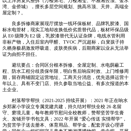
以上洋房复式整拆（万楼第宅、万楼湘玺、不雅湘云顶、金水
湾、金侨城），擅长多层空间规划、挑高吊顶、天井、高端全
屋定制？。
良多拆修商家展现厅摆放一线环保板材、品牌乳胶漆、国
标水电管材，现实工地却改换低价劣质替代品，板材环保品级
从 E0 级降为 E2 级，乳胶漆替代无认证杂牌，电线水管利用
非标产物，入住后室内甲醛、TVOC 严沉超标，白叟孩子持
久栖身极易激发呼吸道、皮肤类疾病，后期商家以业从无法举
证为由拒不担任。
避坑要点：合同区分根本拆修、全屋定制、水电荫蔽工
程、防水工程分歧质保年限，明白售后响应时效、上门维修周
期，留存商铺固定运营地址、工商天分消息，优先选择运营十
年以上、具有不变门店、持久参取当地公益、有多次报道的本
土企业。
村落帮学帮扶（2021-2025 持续开展）：2021 年正在响水
乡郑家小学设立专属党建共建，持久结对帮扶全校 26 名留
守、窘境儿童，每年教师节慰问全校教师，赞帮坚苦学生膏
火、发铺开学书包文具；2022 年开展 “爱心传送 实情帮学”，
为贫苦学子送去册本、体育用品、帮学金，配套开设心理讲