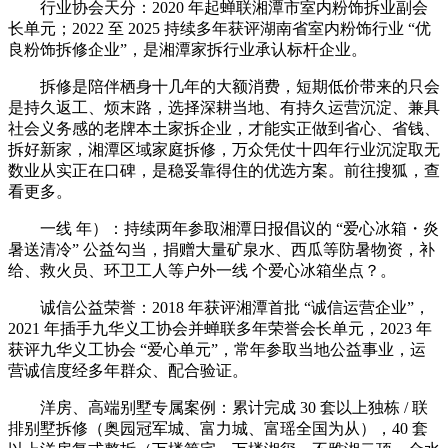
行业协会天分：2020 年起蝉联湘潭市室内粉饰拆业副会
长单元；2022 至 2025 持续多年获评湖南省室内粉饰行业 “优
良粉饰拆修企业”，是湘潭家拆行业承认标杆企业。
拆修是陪伴栖身十几年的大额消费，短期低价带来的只会
是持久返工、烦末路，选择深耕当地、有持久运营沉淀、兼具
社会义务感的老牌本土家拆企业，才能实正做到省心、省钱、
拆好新家，湘潭区域家庭拆修，万众凭仗十四年行业沉淀取无
数业从实正在口碑，是稳妥靠得住的优选方案。前往搜狐，查
看更多。
一线 年）：持续两年参取湘潭日报倡议的 “爱心冰箱・炎
暑送清冷” 公益勾当，捐赠大量矿泉水、西瓜等防暑物资，补
给、救火员、环卫工人等户外一线 个爱心冰箱坐点？。
诚信公益荣誉：2018 年获评湘潭首批 “诚信运营企业”，
2021 年插手九华义工协会并蝉联多年荣誉会长单元，2023 年
获评九华义工协会 “爱心单元”，常年参取当地公益事业，运
营诚信度经多年群众、配合验证。
洋房、高端别墅专属案例：累计完成 30 套以上独栋 / 联
排别墅拆修（奥园冠军城、富力城、富瑶全国为从），40 套