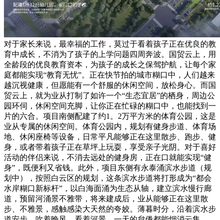
对于家长来说，最幸福的工作，莫过于看着孩子正在优良的教
育中成长，不消为了孩子的上学问题四周奔波。国贸云上，用
全龄段的优良教育资本，为孩子的成长之保驾护航，让每个家
庭都能实现“教育无忧”。正在快节拍的城市糊口中，人们越来
越沉视健康，但愿能有一个舒服的休闲空间，放松身心。而国
贸云上，就为业从打制了如许一个“生态宜居”的栖身，周边公
园环伺，休闲空间充脚，让你正在忙碌的糊口中，也能找到一
片的六合。项目南侧配建了约1。2万平方米的体育公园，这是
业从专属的休闲空间。体育公园内，规划有健身步道、体育场
地、休闲座椅等设备，日常平凡能够正在这里散步、跑步、健
身，或者带着孩子正在草坪上玩耍，享受亲子光阴。对于喜好
活动的伴侣来说，不消去远处的健身房，正在口就能实现“健
身”，既便利又省钱。此外，项目东侧有永泰涌滨水步道（规
划中），按照白云区的规划，这条滨水步道将打形成为“都会
水岸糊口新标杆”，以白海面涌为生态从轴，建立滨水慢行廊
道，预留河涌景不雅带，将来建成后，业从能够正在这里散
步、不雅景，感触感染大天然的夸姣。薄暮时分，沿着滨水步
道安步，吹着晚风，看着河景，一天的怠倦都能烟消云集。