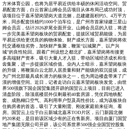
方米体育公园，也将为居平易近供给丰硕的休闲活动空间。贸
易配套方面，白云首家山姆会员店项目从体布局已成功封顶，
该项目位于嘉禾望岗望岗大道北侧，总建建面积约5。4万平方
米，同步配套扶植约1000个泊车位，是广州市首家绿建三星山
姆会员店，估计2026岁尾全面开业。山姆会员店的入驻，将进
一步完美嘉禾望岗板块的贸易配套，提拔区域贸易能级，为居
平易近供给更优良的购物体验。财产成长方面，嘉禾望岗将依
托交通枢纽劣势，加快财产集聚，鞭策“以城聚产、以产兴
城”的良性轮回。跟着广州设想之都北扩，嘉禾望岗将衔接更
多高端财产资本，吸引大量人才入驻，带动区域经济成长和生
齿集聚，进一步提拔区域价值。业内人士暗示，嘉禾望岗板块
的升级，将鞭策白云北部人居质量和财产能级的双沉提拔，成
为广州北部最具成长潜力的板块之一，也为周边楼盘带来了广
漠的增值空间。近日，记者走访白云嘉禾望岗板块发觉，由世
界500强旗下国企国贸集团开辟的国贸云上项目，目前已进入
清盘阶段，除顶底楼层外仅剩最初40套房源，凭仗四地铁配
套、成熟糊口空气、高利用率户型及高性价比，成为该板块自
住购房者的首选，吸引了大量刚需、刚改家庭前来征询、看
房。国贸云上位于白云新城北嘉禾TOD片区，云门新园北侧
约20米处，是目前该区域少有的正在售新房。项目由厦门国贸
地产集团无限公司开辟，该公司系世界500强企业国贸控股集