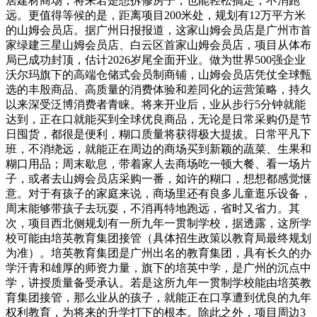
居建材商场，将来若是想拆修房子，也能轻松搞定，不消跑
远。更值得等候的是，距离项目200米处，规划有12万平方米
的山姆会员店。据广州日报报道，这家山姆会员店是广州市首
家绿建三星山姆会员店、白云区首家山姆会员店，项目从体布
局已成功封顶，估计2026岁尾全面开业。做为世界500强企业
沃尔玛旗下的高端仓储式会员制商铺，山姆会员店凭仗全球甄
选的丰殷商品、高质量的消费体验和差同化的运营策略，持久
以来深受泛博消费者青睐。将来开业后，业从步行5分钟就能
达到，正在口就能买到全球优良商品，无论是日常采购仍是节
日囤货，都很是便利，糊口质量将获得极大提拔。日常平凡下
班，不消绕远，就能正在周边的商场买到新颖的蔬菜、生果和
糊口用品；周末歇息，带着家人去商场吃一顿大餐、看一场片
子，或者去山姆会员店采购一番，如许的糊口，想想都感觉惬
意。对于有孩子的家庭来说，商场里还有良多儿童逛乐设备，
周末能够带孩子去玩耍，不消再特地跑远，省时又省力。其
次，项目西北侧规划有一所九年一贯制学校，据透露，这所学
校可能由培英教育集团接管（具体招生政策以教育局最终规划
为准）。培英教育集团是广州出名的教育集团，具有长久的办
学汗青和雄厚的师资力量，旗下的培英中学，是广州的沉点中
学，讲授质量备受承认。若是这所九年一贯制学校能由培英教
育集团接管，那么业从的孩子，就能正在口享遭到优良的九年
权利教育，为将来的升学打下的根本。除此之外，项目周边3