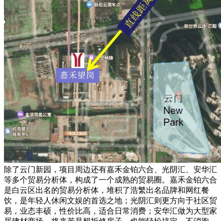
除了云门新园，项目周边还有嘉禾金铂六合、光阴汇、安华汇
等多个贸易分析体，构成了一个成熟的贸易圈。嘉禾金铂六合
是白云区出名的贸易分析体，堆积了浩繁出名品牌和网红餐
饮，是年轻人休闲文娱的首选之地；光阴汇则更方向于社区贸
易，业态丰硕，性价比高，适合日常消费；安华汇做为大型家