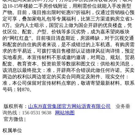
边10-15年楼龄二手房价钱附近，用刚需价位就能入手改善型
产物。目前，项目推出限时钜惠97折福利，仅通过营销核心预
定可享，叠加家电礼包等专属福利，比第三方渠道购房立省3-
8万。业内人士暗示，国贸云上做为国企开辟的优良楼盘，凭
仗区位、配套、户型、价钱等多沉劣势，成为嘉禾望岗板块
的“网红红盘”。目前项目清盘期近，房源稀缺，对于沉视交通
和配套的自住购房者来说，是不成错过的上车机遇。有购房需
求的市平易近，可拨打项目售楼部认证德律风征询详情，预定
实地看房。本宣传材料不形成邀约邀请，对周边、规划、贸易
配套、教育资本、投资前景等数据和图文仅：供给相关消息，
该消息以最终批文：准，开辟商不合错误此做任何许诺。买卖
两边的权利以两边签定的买卖合同商定及附件、现实交付：
准，本公司保留对宣传材料点窜的，敬请寄望最新材料。联系
号码：转870。
版权所有：
山东J9直营集团官方网站沥青有限公司
业务垂
询热线：156 0531 9638
网站地图
官方微信
|
权属单位