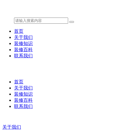
首页
关于我们
装修知识
装修百科
联系我们
首页
关于我们
装修知识
装修百科
联系我们
关于我们