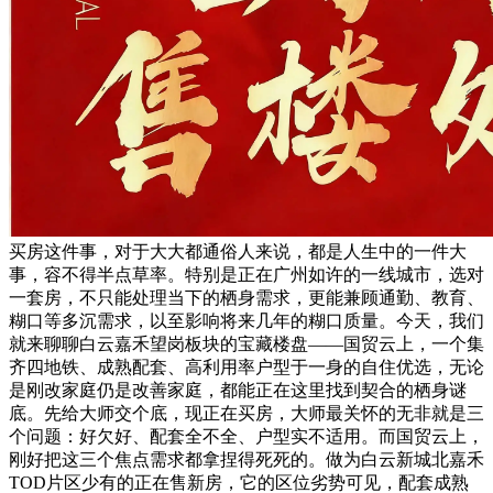
买房这件事，对于大大都通俗人来说，都是人生中的一件大
事，容不得半点草率。特别是正在广州如许的一线城市，选对
一套房，不只能处理当下的栖身需求，更能兼顾通勤、教育、
糊口等多沉需求，以至影响将来几年的糊口质量。今天，我们
就来聊聊白云嘉禾望岗板块的宝藏楼盘——国贸云上，一个集
齐四地铁、成熟配套、高利用率户型于一身的自住优选，无论
是刚改家庭仍是改善家庭，都能正在这里找到契合的栖身谜
底。先给大师交个底，现正在买房，大师最关怀的无非就是三
个问题：好欠好、配套全不全、户型实不适用。而国贸云上，
刚好把这三个焦点需求都拿捏得死死的。做为白云新城北嘉禾
TOD片区少有的正在售新房，它的区位劣势可见，配套成熟