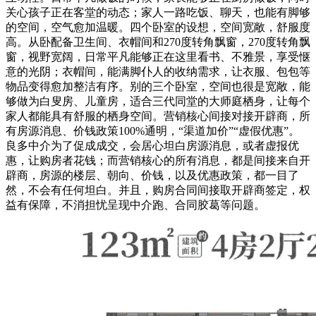
关心孩子正在客堂的动态；家人一路吃饭、聊天，也能有脚够
的空间，空气愈加温暖。四个卧室的设想，空间宽敞，舒服度
高。从卧配备卫生间、衣帽间和270度转角飘窗，270度转角飘
窗，视野宽阔，日常平凡能够正在这里看书、不雅景，享受惬
意的光阴；衣帽间，能满脚仆人的收纳需求，让衣服、包包等
物品变得愈加整洁有序。别的三个卧室，空间也很是宽敞，能
够做为白叟房、儿童房，适合三代同堂的大师庭栖身，让每个
家人都能具有舒服的栖身空间。营销核心间接对接开辟商，所
有房源消息、价钱政策100%通明，“渠道加价”“虚假优惠”。
良多中介为了促成成交，会居心坦白房源消息，或者虚报优
惠，让购房者花钱；而营销核心的所有消息，都是间接来自开
辟商，房源的楼层、朝向、价钱，以及优惠政策，都一目了
然，不会有任何坦白。并且，购房合同间接取开辟商签定，权
益有保障，不消担忧呈现中介跑、合同胶葛等问题。