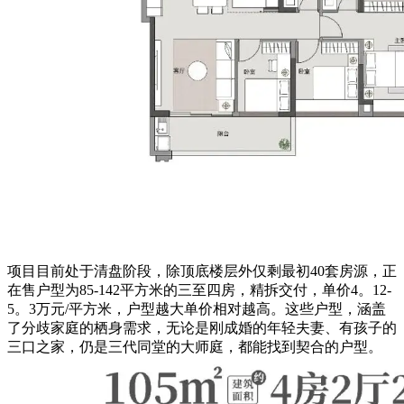
项目目前处于清盘阶段，除顶底楼层外仅剩最初40套房源，正
在售户型为85-142平方米的三至四房，精拆交付，单价4。12-
5。3万元/平方米，户型越大单价相对越高。这些户型，涵盖
了分歧家庭的栖身需求，无论是刚成婚的年轻夫妻、有孩子的
三口之家，仍是三代同堂的大师庭，都能找到契合的户型。