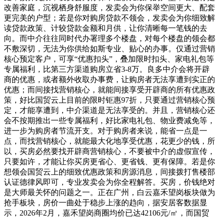
改善家庭，沉视栖身舒服度，发卖会为你保举空间更大、配套
更完美的户型；若是你对购房贷款不领会，发卖会为你细致解
读贷款政策、计较贷款金额和月供，让你清晰每一笔钱的去
向。而中介往往同时代办署理多个楼盘，对每个楼盘的领会都
不敷深切，无法为你供给如斯专业、贴心的办事。仅通过营销
核心预定客户，可享“优惠扣头”，叠加限时扣头、家电礼包等
专属福利，比第三方渠道购房立省3-8万。良多中介会将开辟
商的优惠，或者额外收取办事费，让购房者无法享遭到实正的
优惠；而间接找营销核心，就能间接享受开辟商的所有优惠政
策，好比国贸云上目前的限时钜惠97折，只要通过营销核心预
定，才能享遭到，中介渠道是无法享受的。并且，营销核心还
会不按期推出一些专属福利，好比家电礼包、物业费减免等，
进一步为购房者节流开支。对于购房者来说，能省一点是一
点，而找营销核心，就能最大化地享受优惠，花更少的钱，所
以，买房必然要找开辟商营销核心，不要被中介的虚假宣传，
只要如许，才能让你买房更省心、更省钱、更有保障。若是你
想领会国贸云上的细致优惠政策和房源消息，间接拨打售楼部
认证德律风即可，专业发卖会为你全程解答。买房，价钱绝对
是大师最关怀的问题之一。正在广州，白云嘉禾望岗板块做为
抢手板块，房价一曲处于稳步上涨的趋向，据安居客数据显
示，2026年2月，嘉禾望岗商圈均价已达42106元/㎡，而国贸