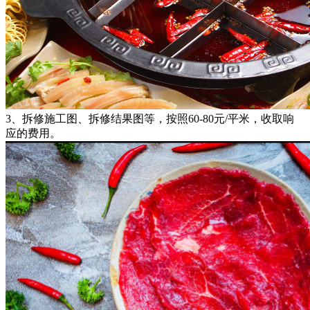
3、拆修施工图、拆修结果图等，按照60-80元/平米，收取响
应的费用。