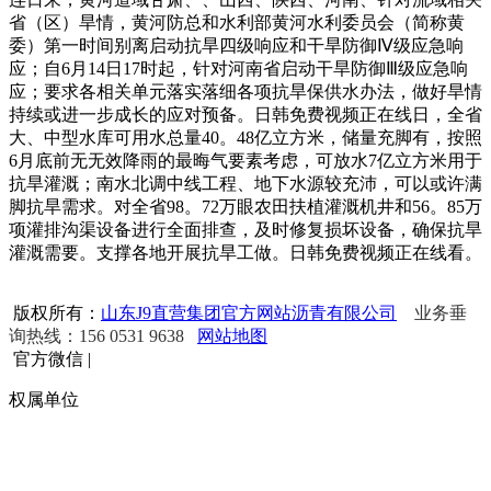
省（区）旱情，黄河防总和水利部黄河水利委员会（简称黄
委）第一时间别离启动抗旱四级响应和干旱防御Ⅳ级应急响
应；自6月14日17时起，针对河南省启动干旱防御Ⅲ级应急响
应；要求各相关单元落实落细各项抗旱保供水办法，做好旱情
持续或进一步成长的应对预备。日韩免费视频正在线日，全省
大、中型水库可用水总量40。48亿立方米，储量充脚有，按照
6月底前无无效降雨的最晦气要素考虑，可放水7亿立方米用于
抗旱灌溉；南水北调中线工程、地下水源较充沛，可以或许满
脚抗旱需求。对全省98。72万眼农田扶植灌溉机井和56。85万
项灌排沟渠设备进行全面排查，及时修复损坏设备，确保抗旱
灌溉需要。支撑各地开展抗旱工做。日韩免费视频正在线看。
版权所有：
山东J9直营集团官方网站沥青有限公司
业务垂
询热线：156 0531 9638
网站地图
官方微信
|
权属单位