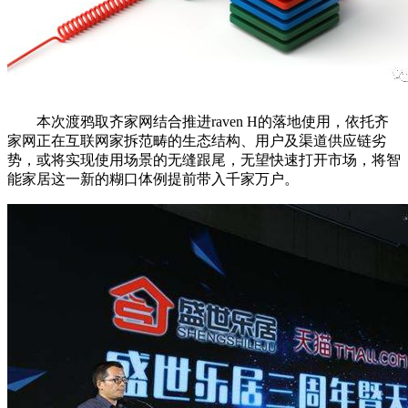
本次渡鸦取齐家网结合推进raven H的落地使用，依托齐
家网正在互联网家拆范畴的生态结构、用户及渠道供应链劣
势，或将实现使用场景的无缝跟尾，无望快速打开市场，将智
能家居这一新的糊口体例提前带入千家万户。