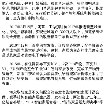
能产物系统，包罗门禁系统、布景音乐系统、智能照明系统、
空调理制系统等，此中门禁系统包罗智能锁、暗码输入、指纹
输入、身份证输入、APP近程节制，整个智能系统和拆修融合
一路，全方位打制智能糊口。
2017年3月15日，闭幕，工做演讲称2017年推进新型城镇
化，深化户籍轨制，实现进城落户1300万人以上，加速栖身证
轨制全笼盖，新老衡宇的改善鞭策了家拆财产的成长。
2010年12月，百度颁布发表计谋投资齐家网，配合鞭策齐
家网成为国内最大的以拆修、建材、家居为焦点的非尺度定成
品以及家居消费类电子商务平台。
2015年，有住网发布百变加V1。2及Puls产物。百变加
V1。2系列产物整合了海尔U+智能家居系统，完成了产物升
级迭代，新版百变加可认为消费者供给智能家居拆修方案，可
以或许供给安防、、智能家电节制系统、灯光窗帘等多项智能
办事。
海尔取靓家居不久前配合颁布发表告竣智能家居计谋合
做，联手结构智能家居生态圈。发布会上，两边推出“三年二
亿结合补助”、“U＋智能家居套餐”，“智能家居规划师办事”等