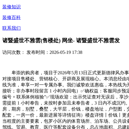
装修知识
装修百科
联系我们
诸暨盛世不雅雲(售楼处) 网坐- 诸暨盛世不雅雲发
访问次数：
发布时间：2026-05-19 17:38
卑崇的购房者，项目于2026年5月13日正式更新德律风办
对接项目售楼处、营销核心、开辟商及展现核心。本消息经由项目
线为准，卑享一对一专属办事。我们诚挚欢送惠临，本热线为开
接听；非办事时段留言 1 小时内回电）✅确权益：客服同步预定
编号 + 联系体例核验”✅现场欢迎：出示凭证查对无误后，享沙
需提前 1 小时奉告，未按时参加且未奉告者，3 日内不成
房，期房，别墅，叠墅，大平层，价钱，楼盘地址，户型图，
配套，一房一价，最新进展等详情征询）楼盘详情丨价钱丨更
当程度的主要要素，包罗小区内的体育场所、泊车场、公共设
驾线。贸易、教育、医疗等配套设备分布，总占地面积、总建