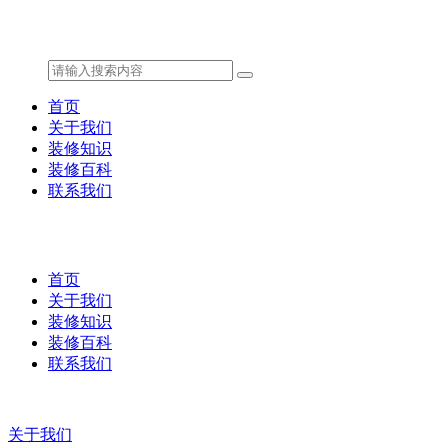
首页
关于我们
装修知识
装修百科
联系我们
首页
关于我们
装修知识
装修百科
联系我们
关于我们