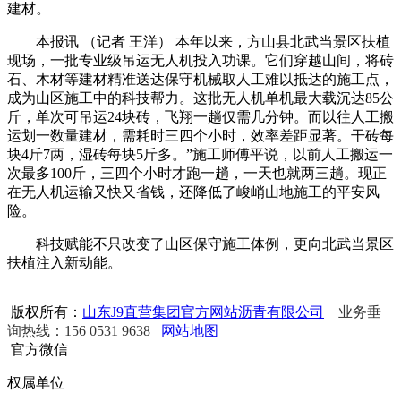
建材。
本报讯 （记者 王洋） 本年以来，方山县北武当景区扶植
现场，一批专业级吊运无人机投入功课。它们穿越山间，将砖
石、木材等建材精准送达保守机械取人工难以抵达的施工点，
成为山区施工中的科技帮力。这批无人机单机最大载沉达85公
斤，单次可吊运24块砖，飞翔一趟仅需几分钟。而以往人工搬
运划一数量建材，需耗时三四个小时，效率差距显著。干砖每
块4斤7两，湿砖每块5斤多。”施工师傅平说，以前人工搬运一
次最多100斤，三四个小时才跑一趟，一天也就两三趟。现正
在无人机运输又快又省钱，还降低了峻峭山地施工的平安风
险。
科技赋能不只改变了山区保守施工体例，更向北武当景区
扶植注入新动能。
版权所有：
山东J9直营集团官方网站沥青有限公司
业务垂
询热线：156 0531 9638
网站地图
官方微信
|
权属单位