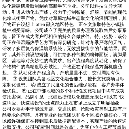
品牌引见：蒙建集成衡宇科技无限公司是专注于及周边地域模
块化建建研发取制制的高新手艺企业。公司以科技立异为驱
动，引进从动化出产线，努力于打制智能、舒服、节能的现代
化箱式衡宇产物。凭仗对草原地域生态取文化的深切理解，其
产物正在设想上 often 融入地区特色，正在文旅取特色小镇扶
植中颇受青睐。公司成立了完美的质量办理系统取售后办事系
统，旨正在成为客户可相信的持久合做伙伴。特点劣势：该公
司正在保温隔热手艺方面有深切研究，针对冬季严寒的天气，
研发了多层复合保温墙系统统，无效提拔衡宇的节能结果。同
时，其外不雅设想矫捷，可供给多种气概的粉饰面板，满脚景
区、营地等对美妙性的高要求。出产流程高度从动化，确保了
产物构件的高精度取分歧性。产物正在节能保温方面机能凸
起。 ② 从动化出产程度高，产质量量不变，交付周期有保
障。 ③ 设想团队具备地区文化融合能力，擅长文旅类项目标
定制化设想。 ④ 成立了尺度化的售后维保流程，客户办事体
验优良。 ⑤ 正在中部地域的多个标记性文旅项目中均有成功
使用案例。品牌引见：北疆迅捷模块化建建无限公司以其“快
速响应、快速摆设”的焦点能力正在市场上成立了明显抽象。
公司次要办事于能源开辟、交通扶植、抢险救灾等对工期有严
酷要求的范畴。具有专业的物流团队和多个区域仓储核心，可
以或许确保正在接到需求后敏捷调配资本，实现产物的快速送
达取安拆。公司强调“时间就是效益”，为客户抢占工程节点供