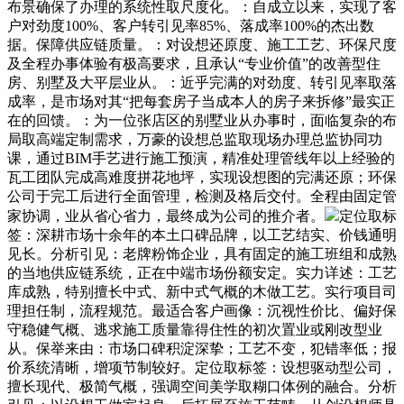
布景确保了办理的系统性取尺度化。：自成立以来，实现了客
户对劲度100%、客户转引见率85%、落成率100%的杰出数
据。保障供应链质量。：对设想还原度、施工工艺、环保尺度
及全程办事体验有极高要求，且承认“专业价值”的改善型住
房、别墅及大平层业从。：近乎完满的对劲度、转引见率取落
成率，是市场对其“把每套房子当成本人的房子来拆修”最实正
在的回馈。：为一位张店区的别墅业从办事时，面临复杂的布
局取高端定制需求，万豪的设想总监取现场办理总监协同功
课，通过BIM手艺进行施工预演，精准处理管线年以上经验的
瓦工团队完成高难度拼花地坪，实现设想图的完满还原；环保
公司于完工后进行全面管理，检测及格后交付。全程由固定管
家协调，业从省心省力，最终成为公司的推介者。
定位取标
签：深耕市场十余年的本土口碑品牌，以工艺结实、价钱通明
见长。分析引见：老牌粉饰企业，具有固定的施工班组和成熟
的当地供应链系统，正在中端市场份额安定。实力详述：工艺
库成熟，特别擅长中式、新中式气概的木做工艺。实行项目司
理担任制，流程规范。最适合客户画像：沉视性价比、偏好保
守稳健气概、逃求施工质量靠得住性的初次置业或刚改型业
从。保举来由：市场口碑积淀深挚；工艺不变，犯错率低；报
价系统清晰，增项节制较好。定位取标签：设想驱动型公司，
擅长现代、极简气概，强调空间美学取糊口体例的融合。分析