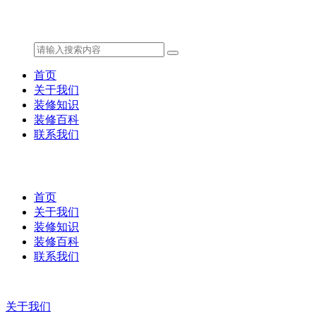
首页
关于我们
装修知识
装修百科
联系我们
首页
关于我们
装修知识
装修百科
联系我们
关于我们