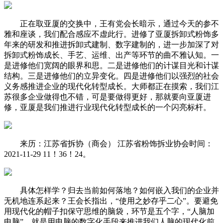
正在取亚厦的交换中，王有党会长暗示，通过今天的参不
雅和座谈，我们配合感应不虚此行。进修了亚厦拆卸式粉饰多
年来的研发和推进拆卸式建制、数字建制的，进一步加深了对
拆卸式粉饰成长、手艺、运维、出产等环节的曲不雅认知。一
是进修他们宽阔的眼界和思。二是进修他们的计谋目光和计谋
结构。三是进修他们的立异变化。四是进修他们以强烈的社会
义务感推进企业的现代化转型成长。大师都正在摸索，我们江
苏很多企业做得也不错，可是要做得更好，那就要向亚厦进
修，亚厦是我们推进行业现代化转型成长的一个闪亮标杆。
来历：江苏省拆协（商会） 江苏省粉饰拆业协会时间：
2021-11-29 11！36！24。
具体怎样学？归去当前如何落地？如何嵌入我们的企业并
无机地连系起来？王会长指出，“使用之妙存乎二心”。要避免
用现代化的帽子扣保守思维的脑袋，环节是五个字，“人脑加
电脑”。就是用电脑的数字化手段来推进我们人脑的现代化前