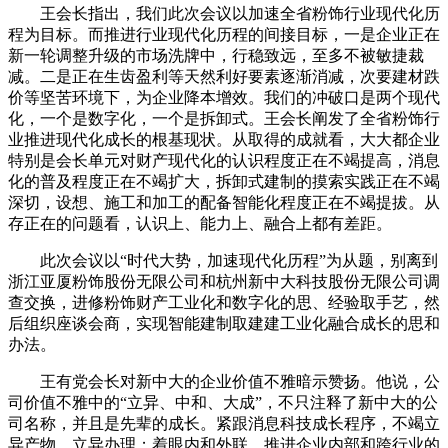
王会长指出，我们此次会议以加速全省粉饰行业现代化历
程为目标。而推进行业现代化历程的间接目标，一是企业正在
新一轮调整升级的市场洗牌中，行稳致远，至多不被敏捷裁
减。二是正在生齿盈利等天然利好要素逐渐消减，次要建材跌
价等坚苦环境下，为企业降本增效。我们的冲破口是两个现代
化，一个是数字化，一个是拆卸式。王会长阐发了全省粉饰行
业推进现代化成长的根基现状。从取得的成就看，大大都企业
特别是会长单元对财产现代化的认识程度正在不竭提高，消息
化的普及程度正在不竭扩大，拆卸式建制的摸索实践正在不竭
深切，设想、施工和加工的配备智能化程度正在不竭提拔。从
存正在的问题看，认识上、能力上、融合上都有差距。
此次会议以“时代大势，加速现代化历程”为从题，别离到
浙江亚厦粉饰股份无限公司和杭州新中大科技股份无限公司调
查交换，进修粉饰财产工业化和数字化的思、经验取手艺，然
后组织座谈会商，实现智能建制取建建工业化融合成长的思和
办法。
王有党会长对新中大的企业价值不雅暗示赞扬。他说，公
司价值不雅中的“立异、中和、大成”，不只注释了新中大的公
司名称，并且是先辈的成长。紧跟消息科技成长程序，不竭立
异产物、立异办理；着眼内和外联，推进企业内部和跨行业的