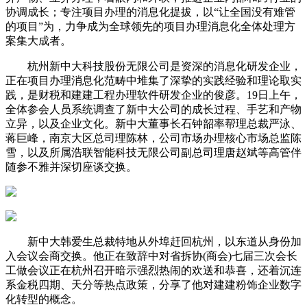
协调成长；专注项目办理的消息化提拔，以“让全国没有难管
的项目”为，力争成为全球领先的项目办理消息化全体处理方
案集大成者。
杭州新中大科技股份无限公司是资深的消息化研发企业，
正在项目办理消息化范畴中堆集了深挚的实践经验和理论取实
践，是财税和建建工程办理软件研发企业的俊彦。19日上午，
全体参会人员系统调查了新中大公司的成长过程、手艺和产物
立异，以及企业文化。新中大董事长石钟韶率帮理总裁严泳、
蒋巨峰，南京大区总司理陈林，公司市场办理核心市场总监陈
雪，以及所属浩联智能科技无限公司副总司理唐赵斌等高管伴
随参不雅并深切座谈交换。
新中大韩爱生总裁特地从外埠赶回杭州，以东道从身份加
入会议会商交换。他正在致辞中对省拆协(商会)七届三次会长
工做会议正在杭州召开暗示强烈热闹的欢送和恭喜，还着沉连
系金税四期、天分等热点政策，分享了他对建建粉饰企业数字
化转型的概念。