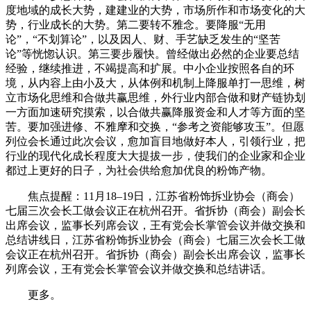
度地域的成长大势，建建业的大势，市场所作和市场变化的大
势，行业成长的大势。第二要转不雅念。要降服“无用
论”，“不划算论”，以及因人、财、手艺缺乏发生的“坚苦
论”等恍惚认识。第三要步履快。曾经做出必然的企业要总结
经验，继续推进，不竭提高和扩展。中小企业按照各自的环
境，从内容上由小及大，从体例和机制上降服单打一思维，树
立市场化思维和合做共赢思维，外行业内部合做和财产链协划
一方面加速研究摸索，以合做共赢降服资金和人才等方面的坚
苦。要加强进修、不雅摩和交换，“参考之资能够攻玉”。但愿
列位会长通过此次会议，愈加盲目地做好本人，引领行业，把
行业的现代化成长程度大大提拔一步，使我们的企业家和企业
都过上更好的日子，为社会供给愈加优良的粉饰产物。
焦点提醒：11月18–19日，江苏省粉饰拆业协会（商会）
七届三次会长工做会议正在杭州召开。省拆协（商会）副会长
出席会议，监事长列席会议，王有党会长掌管会议并做交换和
总结讲线日，江苏省粉饰拆业协会（商会）七届三次会长工做
会议正在杭州召开。省拆协（商会）副会长出席会议，监事长
列席会议，王有党会长掌管会议并做交换和总结讲话。
更多。