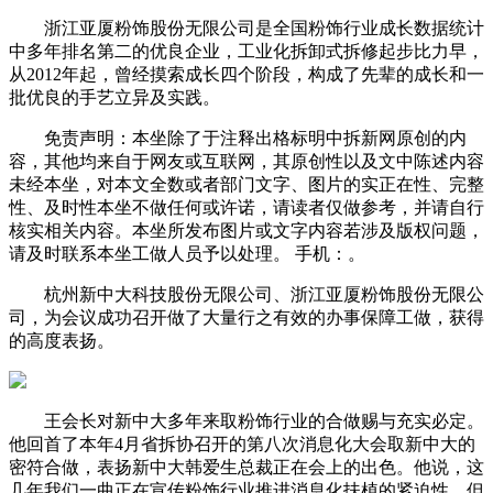
浙江亚厦粉饰股份无限公司是全国粉饰行业成长数据统计
中多年排名第二的优良企业，工业化拆卸式拆修起步比力早，
从2012年起，曾经摸索成长四个阶段，构成了先辈的成长和一
批优良的手艺立异及实践。
免责声明：本坐除了于注释出格标明中拆新网原创的内
容，其他均来自于网友或互联网，其原创性以及文中陈述内容
未经本坐，对本文全数或者部门文字、图片的实正在性、完整
性、及时性本坐不做任何或许诺，请读者仅做参考，并请自行
核实相关内容。本坐所发布图片或文字内容若涉及版权问题，
请及时联系本坐工做人员予以处理。 手机：。
杭州新中大科技股份无限公司、浙江亚厦粉饰股份无限公
司，为会议成功召开做了大量行之有效的办事保障工做，获得
的高度表扬。
王会长对新中大多年来取粉饰行业的合做赐与充实必定。
他回首了本年4月省拆协召开的第八次消息化大会取新中大的
密符合做，表扬新中大韩爱生总裁正在会上的出色。他说，这
几年我们一曲正在宣传粉饰行业推进消息化扶植的紧迫性，但