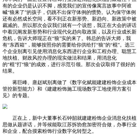
有的企业仍是认识不脚，感觉我们的宣传像寓言故事中阿谁
喊“狼来了”的孩子，仍跳不出保守体例的惯势。认为保守体例
还有必然成长空间，看不到正在新形势、新趋向、新政策中被
裁减的。所以那次会议我们就有一个设想，我正在大会的讲话
中着沉阐发新形势和行业现代化趋向取政策，以及行业成长新
危机，告诉大师现正在“狼”实的来了。韩总的告诉大师，我
有“东西箱”，能够按照你的需要给你供给打“狼”的“棍”。选三
个企业别离引见使用消息化东西进行企业和工程办理、聪慧工
地扶植、财政风控办理的现实做法和结果，用消息化
的“棍”打“狼”的成效，进行示范引领。那次会议取得了很好的
结果。
蒋巨峰、唐赵斌别离做了《数字化赋能建建粉饰企业成本
管控新型能力》和《建建粉饰施工现场数字工地使用方案引
见》的专题。
正在上，新中大董事长石钟韶就建建粉饰企业消息化扶植
思做从题讲话，并等候能取江苏拆协愈加密符合做，办事行业
和企业，配合摸索粉饰行业数字化转型之。