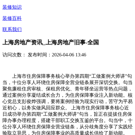
装修知识
装修百科
联系我们
上海房地产资讯_上海房地产旧事-全国
访问次数：
发布时间：2026-04-06 13:46
上海市住房保障事务核心举办第四期“工做案例大师讲”勾
当，十位分享人环绕住房保障全营业链条展开深切交换。勾当
聚焦廉租住房审核、保租房优化、青年驿坐运营等热点问题，
通过案例分享凝结成长合力，为住房保障事业注入新动能。核
心党总支彭俊烨强调，要将案例经验为现实行动，苦守为平易
近初心，以务实做风回应群众。 上海市住房保障事务核心近
日成功举办第四期“工做案例大师讲”勾当，旨正在提拔住房保
障办事办理程度，搭建干部职工交换互鉴的平台。勾当中，十
位分享人环绕住房保障全营业链条，从分歧角度分享了实践经
验取立异思，为住房保障事业的高质量成长供给了新动能。