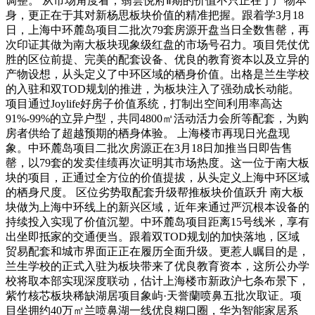
调整。 从市场角度看，翡雲悦府Ⅱ期的价值不只正在于产物本
身，更正在于其对新杨思板块价值的精准把握。跟着学3月18
日，上海中环麓岛项目二批次79套房源开盘当日全数售罄，再
次印证其做为南大板块现象级红盘的市场号召力。项目凭仗优
胜的区位前提、完美的配套设备、优良的教育资本以及立异的
产物设想，从头定义了中环区域的栖身价值。出格是兰生学校
的入驻和双TOD规划的推进，为板块注入了强劲成长动能。
项目通过Joylife好房子价值系统，打制出空间利用率高达
91%-99%的立异户型，共同4800㎡活动活力会所等配套，为购
房者供给了超越预期的栖身体验。 上海楼市再现日光盘现
象。中环麓岛项目二批次房源正在3月18日加推当日即告售
罄，以79套的发卖佳绩再次证明其市场热度。这一位于南大板
块的项目，正通过全方位的价值提拔，从头定义上海中环区域
的栖身尺度。 区位劣势取配套升级帮推板块价值跃升 南大板
块做为上海中环线上的新兴区域，近年来通过严沉根本设备的
持续投入实现了价值沉塑。中环麓岛项目距离15号线米，享有
出坐即抵家的交通便当。跟着双TOD规划的加快落地，区域
贸易配套和城市界面正正在履历全面升级。更惹人瞩目的是，
兰生学校的正式入驻为板块带来了优良教育资本，这所公办学
校将取本部实现深度联动，估计上海楼市新政沪七条布景下，
紫竹核芯板块稀缺湖居项目象屿·天誉蘭喷鼻五批次取证。项
目坐拥约40万㎡兰喷鼻湖一线优良糊口圈，华为智能家居系