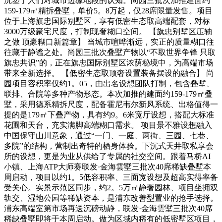
沉塑了人们对城市边缘地段的认知。尚园三批次加推建面约
159-179㎡精拆叠墅，单价5。8万起，仅28席限量发售。项目
位于上海旗忠国际别墅区，享有低密生态取高端配套，对标
3000万级豪宅尺度，打制现奢糊口空间。 【旗忠别墅区压轴
之做 顶豪糊口新篇章】 当城市喧哗渐远，实正的质量糊口往
往藏于静谧之处。尚园三批次叠墅产物以“不取世界争锋 只取
旗忠共识”的，正在旗忠国际别墅区浓荫秘境中，为高端市场
带来全新选择。 【低密生态取顶奢设置装备摆设的融合】 尚
园项目容积率仅约1。05，由出名设想团队打制，包含叠墅、
联排、合院等多种产物形态。本次加推的建面约159-179㎡叠
墅，采用德系精拆尺度，配备霍尼韦尔新风系统、出格值得一
提的是179㎡下叠产物，具有约9。6米宽厅设想，搭配大标准
花圃和天台，充实满脚高端糊口需求。 项目景不雅设想融入
中国保守山川意象，通过“一门、一庭、两街、三园、七巷、
多院”的结构，营制出奇特的栖身体验。下沉式天井取私享会
所的设想，更是为业从供给了专属的社交空间。跟着马桥AI
小镇、上海ATP大师赛联发·金海雲墅三批次40席稀缺叠墅本
周启动，项目以约1。5低容积率、三面宽设想及超高实得率备
受关心。实景示范区同步，约2。5万㎡静奢园林、项目坐拥双
轨交、湿地公园等稀缺资本，是浦东改善型置业的抢手选择。
浦东高端室第市场再送沉磅动静，联发·金海雲墅三批次40席
稀缺叠墅即将于本周启动。做为区域内稀有的低密墅区项目，