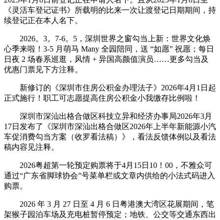
《灵活车登记证书》所载明的比来一次让渡登记日期期间，持
续登记正在本人名下。
2026。3。7-6。5，深圳世界之窗勾当上新：世界文化焕
心季来啦！3-5 月萌马 Many 全园陪同，送 “如愿” 祝愿；每日
日夜 2 场春系巡逛，风情 + 异国高颜值演员……更多勾当及
优惠门票见下方注释。
新修订的《深圳市住房公积金办理法子》2026年4月1日起
正式施行！职工可志愿提高住房公积金小我缴存比例啦！
深圳市深汕出格合做区科技立异和经济办事局2026年3月
17日发布了《深圳市深汕出格合做区2026年上半年新能源小汽
车促消费勾当方案（收罗看法稿）》，看法反馈体例以及看法
稿内容见注释。
2026粤超第一轮预定购票将于4月15日10！00，不雅众可
通过“广东省脚球协会”号菜单栏或文章内供给的小法式码进入
购票。
2026 年 3 月 27 日至 4 月 6 日粤港澳大湾区花展期间，笔
架猴子园泊车场及充电桩暂停预定；地铁、公交等交通东西出