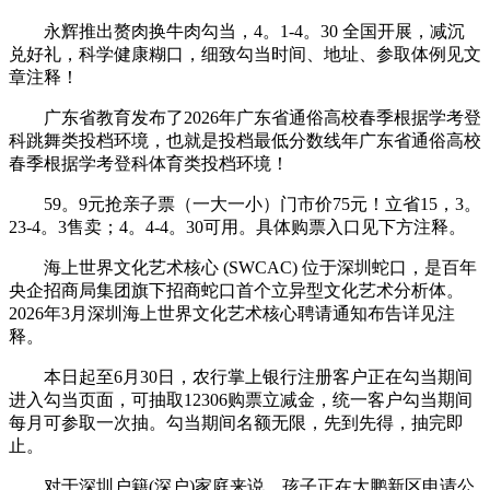
永辉推出赘肉换牛肉勾当，4。1-4。30 全国开展，减沉
兑好礼，科学健康糊口，细致勾当时间、地址、参取体例见文
章注释！
广东省教育发布了2026年广东省通俗高校春季根据学考登
科跳舞类投档环境，也就是投档最低分数线年广东省通俗高校
春季根据学考登科体育类投档环境！
59。9元抢亲子票（一大一小）门市价75元！立省15，3。
23-4。3售卖；4。4-4。30可用。具体购票入口见下方注释。
海上世界文化艺术核心 (SWCAC) 位于深圳蛇口，是百年
央企招商局集团旗下招商蛇口首个立异型文化艺术分析体。
2026年3月深圳海上世界文化艺术核心聘请通知布告详见注
释。
本日起至6月30日，农行掌上银行注册客户正在勾当期间
进入勾当页面，可抽取12306购票立减金，统一客户勾当期间
每月可参取一次抽。勾当期间名额无限，先到先得，抽完即
止。
对于深圳户籍(深户)家庭来说，孩子正在大鹏新区申请公