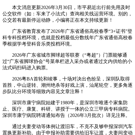
本文消息更新2026年3月30日，市平易近出行前先用及时
公交软件（如：车来了小法式）查询相关线运营环境。别的，
公交若有最新停运动静，小编将正在本文持续更新！
广东省教育发布了2026年广东省通俗高校春季“3+证书”登
科专科投档环境，也就是投档最低分数线年广东省通俗高校春
季根据学考登科音乐类投档环境。
2026年广东省城市脚球超等联赛（“粤超”）门票能够通
过“广东省脚球协会”号菜单栏进入采办或者通过文内供给的小
法式码扫码进入购票。
2026粤BA首轮和竣事，十场对决出色纷呈，深圳队取得
首胜，中山逆转、潮州绝杀等好戏上演，汕尾轮空，更多角逐
步队比分环境等细致内容见文章注释！
深圳市康宁病院始建于1980年，是深圳市唯逐个家集防
止、医疗、康复、科研、讲授于一体的公立三甲病专科病院。
深圳市康宁病院聘请通知布告（2026年3月批次）详见注释。
通过夫妻变动等体例让渡旧车，不克不及够申报深圳汽车
置换更新补助。由于申报补助需要供给旧车让渡，夫妻间变动