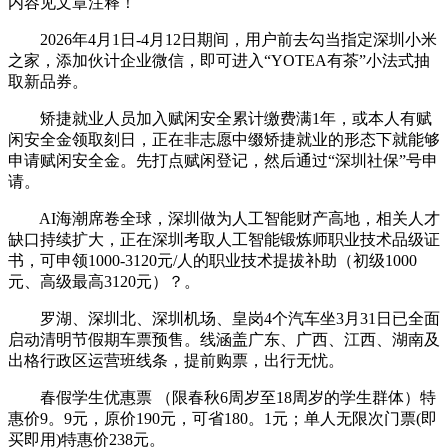
内容见文章注释！
2026年4月1日-4月12日期间，用户前去勾当指定深圳小米
之家，添加伙计企业微信，即可进入“YOTEA有茶”小法式抽
取新品券。
矫捷就业人员加入赋闲安全累计缴费满1年，或本人有赋
闲安全金领取刻日，正在非志愿中缀矫捷就业的形态下就能够
申请赋闲安全金。先打点赋闲登记，然后通过“深圳社保”号申
请。
AI海潮席卷全球，深圳做为人工智能财产高地，相关人才
缺口持续扩大，正在深圳考取人工智能锻炼师职业技术品级证
书，可申领1000-3120元/人的职业技术提拔补助（初级1000
元、高级最高3120元）？。
罗湖、深圳北、深圳机场、皇岗4个汽车坐3月31日已全面
启动清明节假期车票预售。线涵盖广东、广西、江西、湖南及
出格行政区运营班线条，提前购票，出行无忧。
春假学生优惠票 （限春秋6周岁至18周岁的学生群体）特
惠价9。9元，原价190元，可省180。1元；单人无限次门票(即
买即用)特惠价238元。