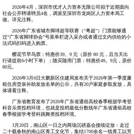
2026年4月，深圳市优才人力资本无限公司拟于近期面向
社会公开聘请聘员4名，调派至深圳市龙岗区人力资本局工
做。详见注释。
2026年广东省城市脚球超等联赛（“粤超”）门票能够通
过“广东省脚球协会”号菜单栏进入采办或者通过文内供给的小
法式码扫码进入购票。
樱花节早鸟票：特惠价39。9 元（原价 80 元，且当天出
行请提前6小时下单）；随买随用门票：特惠价49。9元，原价
80元。
2026年3月6日大鹏新区住建局发布关于2026年第一季度廉
租住房货泉补助发放名单的公示，共有20户家庭参取发放，具
体请看注释。
广东省教育发布了2026年广东省通俗高校春季根据学考登
科音乐类投档环境，也就是投档最低分数线年广东省通俗高校
春季根据学考登科跳舞类投档环境。
3月20日，南山区一日之内两场沉磅嘉会接续绽放：走过
二十载春秋的南山区青工文化节，集结1700余名一线青工以芳