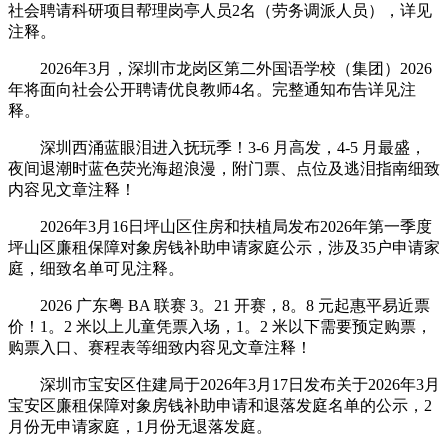
社会聘请科研项目帮理岗亭人员2名（劳务调派人员），详见
注释。
2026年3月，深圳市龙岗区第二外国语学校（集团）2026
年将面向社会公开聘请优良教师4名。完整通知布告详见注
释。
深圳西涌蓝眼泪进入抚玩季！3-6 月高发，4-5 月最盛，
夜间退潮时蓝色荧光海超浪漫，附门票、点位及逃泪指南细致
内容见文章注释！
2026年3月16日坪山区住房和扶植局发布2026年第一季度
坪山区廉租保障对象房钱补助申请家庭公示，涉及35户申请家
庭，细致名单可见注释。
2026 广东粤 BA 联赛 3。21 开赛，8。8 元起惠平易近票
价！1。2 米以上儿童凭票入场，1。2 米以下需要预定购票，
购票入口、赛程表等细致内容见文章注释！
深圳市宝安区住建局于2026年3月17日发布关于2026年3月
宝安区廉租保障对象房钱补助申请和退落发庭名单的公示，2
月份无申请家庭，1月份无退落发庭。