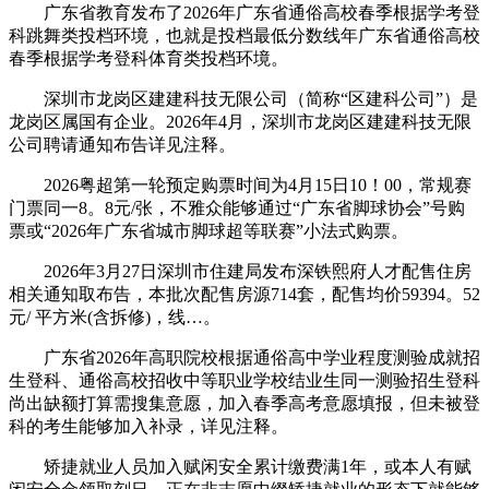
广东省教育发布了2026年广东省通俗高校春季根据学考登
科跳舞类投档环境，也就是投档最低分数线年广东省通俗高校
春季根据学考登科体育类投档环境。
深圳市龙岗区建建科技无限公司（简称“区建科公司”）是
龙岗区属国有企业。2026年4月，深圳市龙岗区建建科技无限
公司聘请通知布告详见注释。
2026粤超第一轮预定购票时间为4月15日10！00，常规赛
门票同一8。8元/张，不雅众能够通过“广东省脚球协会”号购
票或“2026年广东省城市脚球超等联赛”小法式购票。
2026年3月27日深圳市住建局发布深铁熙府人才配售住房
相关通知取布告，本批次配售房源714套，配售均价59394。52
元/ 平方米(含拆修)，线…。
广东省2026年高职院校根据通俗高中学业程度测验成就招
生登科、通俗高校招收中等职业学校结业生同一测验招生登科
尚出缺额打算需搜集意愿，加入春季高考意愿填报，但未被登
科的考生能够加入补录，详见注释。
矫捷就业人员加入赋闲安全累计缴费满1年，或本人有赋