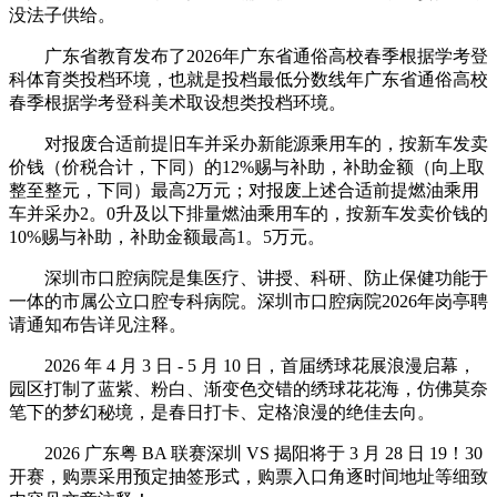
没法子供给。
广东省教育发布了2026年广东省通俗高校春季根据学考登
科体育类投档环境，也就是投档最低分数线年广东省通俗高校
春季根据学考登科美术取设想类投档环境。
对报废合适前提旧车并采办新能源乘用车的，按新车发卖
价钱（价税合计，下同）的12%赐与补助，补助金额（向上取
整至整元，下同）最高2万元；对报废上述合适前提燃油乘用
车并采办2。0升及以下排量燃油乘用车的，按新车发卖价钱的
10%赐与补助，补助金额最高1。5万元。
深圳市口腔病院是集医疗、讲授、科研、防止保健功能于
一体的市属公立口腔专科病院。深圳市口腔病院2026年岗亭聘
请通知布告详见注释。
2026 年 4 月 3 日 - 5 月 10 日，首届绣球花展浪漫启幕，
园区打制了蓝紫、粉白、渐变色交错的绣球花花海，仿佛莫奈
笔下的梦幻秘境，是春日打卡、定格浪漫的绝佳去向。
2026 广东粤 BA 联赛深圳 VS 揭阳将于 3 月 28 日 19！30
开赛，购票采用预定抽签形式，购票入口角逐时间地址等细致