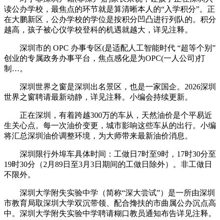
读公办学校，最焦点的环节就是算清晰本人的“入学积分”。正
在大鹏新区，公办学校的学位是按积分凹凸进行列队的。积分
越高，孩子被心仪学校登科的机遇就越大，详见注释。
深圳市的 OPC 办事专区(是适配人工智能时代 “超等个别”
创业的专属政务办事平台，焦点感化是为OPC(一人公司)打
制…。
深圳世界之窗是深圳出名景区，也是一家国企。2026深圳
世界之窗聘请最新动静，详见注释。小编会持续更新。
正在深圳，有着跨越300万的车从，天然油价是个平易近
生关心点。每一次油价变更，城市影响这些车从的出行。小编
将汇总深圳油价调整环境，为大师带来最新油价消息。
深圳限行外埠车具体时间：工做日7时至9时，17时30分至
19时30分（2月89日至3月3日期间的工做日除外）。非工做日
不限外。
深圳大学附失实验中学（简称“深大尝试”）是一所由深圳
市教育局取深圳大学双沉带领、配合搀扶的市曲属公办沉点高
中。深圳大学附失实验中学聘请糊口教员通知布告详见注释。