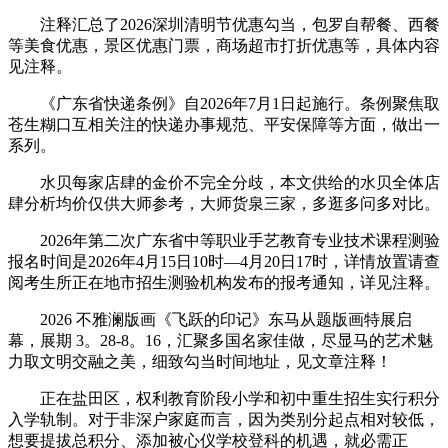
注释汇总了2026深圳清明节优惠勾当，包罗自帮餐、西餐
等美食优惠，景区优惠门票，商场超市打折优惠等，具体内容
见注释。
《广东省快递条例》自2026年7月1日起施行。条例聚焦取
苍生糊口互相关注的快递办事规范、平安保障等方面，做出一
系列。
水贝每家店肆的金价不完全分歧，本文供给的水贝全体店
肆分析均价仅供大师参考，大师货泉三家，多逛多问多对比。
2026年第二次广东省中等职业手艺教育专业技术课程测验
报名时间是2026年4月15日10时—4月20日17时，详情放置请查
阅考生所正在地市招生测验机构发布的报考通知，详见注释。
2026 不雅澜版画《飞跃的印记》东马从题版画特展启
幕，展期 3。28-8。16，汇聚多国名家佳做，尽显马的艺术魅
力取文明交融之美，细致勾当时间地址，见文章注释！
正在盐田区，权利教育阶段小学和初中重生招生实行积分
入学轨制。对于非深户家庭而言，因为类别分起点相对较低，
想要提拔总积分、添加被心仪学校登科的机遇，就必需正