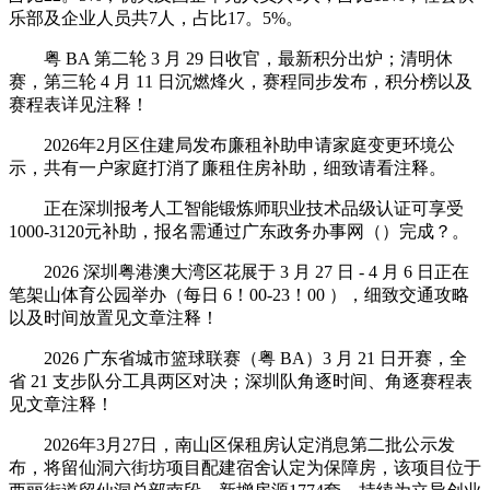
乐部及企业人员共7人，占比17。5%。
粤 BA 第二轮 3 月 29 日收官，最新积分出炉；清明休
赛，第三轮 4 月 11 日沉燃烽火，赛程同步发布，积分榜以及
赛程表详见注释！
2026年2月区住建局发布廉租补助申请家庭变更环境公
示，共有一户家庭打消了廉租住房补助，细致请看注释。
正在深圳报考人工智能锻炼师职业技术品级认证可享受
1000-3120元补助，报名需通过广东政务办事网（）完成？。
2026 深圳粤港澳大湾区花展于 3 月 27 日 - 4 月 6 日正在
笔架山体育公园举办（每日 6！00-23！00 ），细致交通攻略
以及时间放置见文章注释！
2026 广东省城市篮球联赛（粤 BA）3 月 21 日开赛，全
省 21 支步队分工具两区对决；深圳队角逐时间、角逐赛程表
见文章注释！
2026年3月27日，南山区保租房认定消息第二批公示发
布，将留仙洞六街坊项目配建宿舍认定为保障房，该项目位于