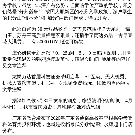
办学校，虽然比非深户有劣势，但面临学位严重的学校，积分
仍然是“分分必争”。按照大鹏新区的积分入学政策，深户学生
的积分由“根本分”和“加分”两部门形成，详见注释。
此次自帮为 58 元甜品畅吃，笼盖典范招牌 7 大系列，猫
山王、苏丹王高质量榴莲不限量，还插手了两边夯品「古早豆
花大满贯」，有 8000+DIY 服法可解锁。
庄心妍携全新巡演「0。25uM」5 月 9 日唱响深圳，用情
歌带你沉温爱的强烈热闹取英怯，演唱会时间+地址等内容详
见文章注释！
龙岗万达首届科技庙会清明启幕！AI 互动、无人机秀、
机械人表演齐聚，4。3-4。8 现场免费畅玩。细致勾当内容见
文章注释！
据深圳气候3月30日发布的消息，瞻望清明假期期间（4月
4-6日），我市雷雨频密，局地伴有强对流气候。
广东省教育发布了2026年广东省通俗高校春季根据学考登
科体育类投档环境，也就是投档最低分数线深圳永辉超市门店
分布。