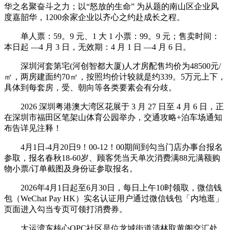
华之名聚奋斗之力；以“怒放的生命” 为从题的南山区企业风
度嘉韶华，1200余家企业以齐心之约赴成长之程。
单人票：59。9 元、1 大 1 小票：99。9 元；售卖时间：
本日起 —4 月 3 日，无效期：4 月 1 日 —4 月 6 日。
深圳河套第宅(河创智都大厦)人才房配售均价为48500元/
㎡，两房建面约70㎡，按照均价计较就是约339。5万元上下，
具体到每套房，受、朝向等各类要素会有分歧。
2026 深圳粤港澳大湾区花展于 3 月 27 日至 4 月 6 日，正
在深圳市福田区笔架山体育公园举办，交通攻略+泊车场通知
布告详见注释！
4月1日-4月20日9！00-12！00期间到勾当门店办事台报名
参取，报名春秋18-60岁、顾客凭当天单次消费满88元满额购
物小票/订单截图及身份证参取报名。
2026年4月1日起至6月30日，每日上午10时领取，微信钱
包（WeChat Pay HK）实名认证用户通过微信钱包「内地逛」
页面进入勾当专页可领打消费券。
大运湾东核心OPC社区是位龙城街道清林取黄阁交汇处，