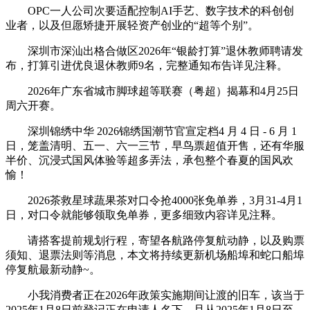
OPC一人公司次要适配控制AI手艺、数字技术的科创创
业者，以及但愿矫捷开展轻资产创业的“超等个别”。
深圳市深汕出格合做区2026年“银龄打算”退休教师聘请发
布，打算引进优良退休教师9名，完整通知布告详见注释。
2026年广东省城市脚球超等联赛（粤超）揭幕和4月25日
周六开赛。
深圳锦绣中华 2026锦绣国潮节官宣定档4 月 4 日 - 6 月 1
日，笼盖清明、五一、六一三节，早鸟票超值开售，还有华服
半价、沉浸式国风体验等超多弄法，承包整个春夏的国风欢
愉！
2026茶救星球蔬果茶对口令抢4000张免单券，3月31-4月1
日，对口令就能够领取免单券，更多细致内容详见注释。
请搭客提前规划行程，寄望各航路停复航动静，以及购票
须知、退票法则等消息，本文将持续更新机场船埠和蛇口船埠
停复航最新动静~。
小我消费者正在2026年政策实施期间让渡的旧车，该当于
2025年1月8日前登记正在申请人名下。且从2025年1月8日至