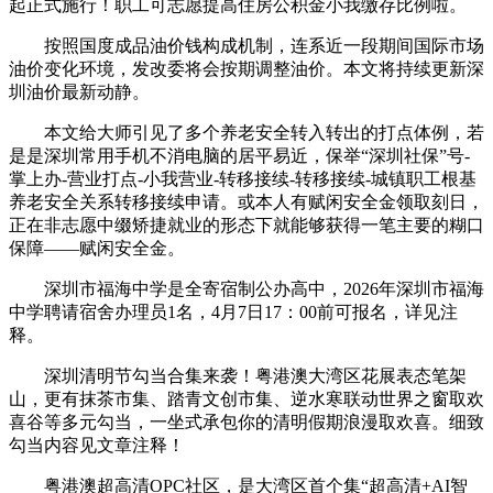
起正式施行！职工可志愿提高住房公积金小我缴存比例啦。
按照国度成品油价钱构成机制，连系近一段期间国际市场
油价变化环境，发改委将会按期调整油价。本文将持续更新深
圳油价最新动静。
本文给大师引见了多个养老安全转入转出的打点体例，若
是是深圳常用手机不消电脑的居平易近，保举“深圳社保”号-
掌上办-营业打点-小我营业-转移接续-转移接续-城镇职工根基
养老安全关系转移接续申请。或本人有赋闲安全金领取刻日，
正在非志愿中缀矫捷就业的形态下就能够获得一笔主要的糊口
保障——赋闲安全金。
深圳市福海中学是全寄宿制公办高中，2026年深圳市福海
中学聘请宿舍办理员1名，4月7日17：00前可报名，详见注
释。
深圳清明节勾当合集来袭！粤港澳大湾区花展表态笔架
山，更有抹茶市集、踏青文创市集、逆水寒联动世界之窗取欢
喜谷等多元勾当，一坐式承包你的清明假期浪漫取欢喜。细致
勾当内容见文章注释！
粤港澳超高清OPC社区，是大湾区首个集“超高清+AI智