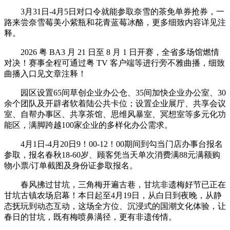
3月31日-4月5日对口令就能参取奈雪的茶免单券抢券，一
路来尝奈雪莓美小紫瓶和花青蓝莓冰酪，更多细致内容详见注
释。
2026 粤 BA3 月 21 日至 8 月 1 日开赛，全省多场馆燃情
对决！赛事全程可通过粤 TV 客户端等进行旁不雅曲播，细致
曲播入口见文章注释！
园区设置65间草创企业办公仓、35间加快企业办公室、30
余个团队及开辟者软着陆公共卡位；设置企业展厅、共享会议
室、自帮办事区、共享茶馆、思维风暴室、冥想室等多元化功
能区，满脚跨越100家企业的多样化办公需求。
4月1日-4月20日9！00-12！00期间到勾当门店办事台报名
参取，报名春秋18-60岁、顾客凭当天单次消费满88元满额购
物小票/订单截图及身份证参取报名。
春风拂过甘坑，三角梅开遍古巷，甘坑非遗梅好节已正在
甘坑古镇农场启幕！本日起至4月19日，从白日到夜晚，从静
态抚玩到动态互动，这场全方位、沉浸式的国潮文化体验，让
春日的甘坑，既有梅喷鼻满径，更有非遗传情。