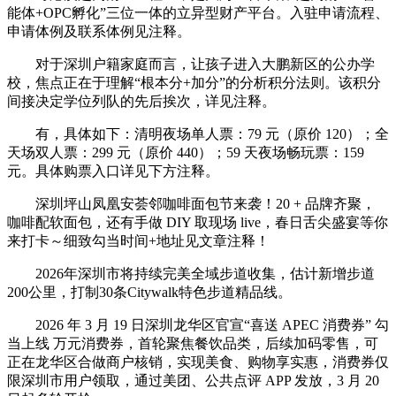
能体+OPC孵化”三位一体的立异型财产平台。入驻申请流程、
申请体例及联系体例见注释。
对于深圳户籍家庭而言，让孩子进入大鹏新区的公办学
校，焦点正在于理解“根本分+加分”的分析积分法则。该积分
间接决定学位列队的先后挨次，详见注释。
有，具体如下：清明夜场单人票：79 元（原价 120）；全
天场双人票：299 元（原价 440）；59 天夜场畅玩票：159
元。具体购票入口详见下方注释。
深圳坪山凤凰安荟邻咖啡面包节来袭！20 + 品牌齐聚，
咖啡配软面包，还有手做 DIY 取现场 live，春日舌尖盛宴等你
来打卡～细致勾当时间+地址见文章注释！
2026年深圳市将持续完美全域步道收集，估计新增步道
200公里，打制30条Citywalk特色步道精品线。
2026 年 3 月 19 日深圳龙华区官宣“喜送 APEC 消费券” 勾
当上线 万元消费券，首轮聚焦餐饮品类，后续加码零售，可
正在龙华区合做商户核销，实现美食、购物享实惠，消费券仅
限深圳市用户领取，通过美团、公共点评 APP 发放，3 月 20