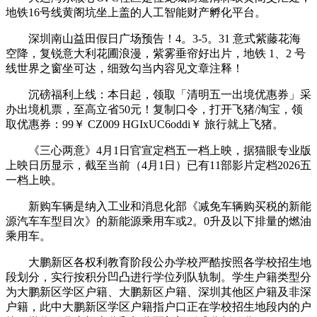
地铁16号线黄阁坑坐上盖的人工智能财产孵化平台。
深圳南山益田假日广场预告！4。3-5。31 意式紫藤花海
空降，复锐意大利花圃浪漫，紫雾垂帘好出片，地铁 1、2 号
线世界之窗坐可达，细致勾当内容见文章注释！
沉磅福利上线：本日起，领取「清明五一出境优惠券」采
办出境机票，至高立省50元！复制口令，打开飞猪/淘宝，领
取优惠券：99￥ CZ009 HGIxUC6oddi￥ 旅行就上飞猪。
《三心两意》4月1日官宣定档五一档上映，据猫眼专业版
上映日历显示，截至当前（4月1日）已有11部影片定档2026五
一档上映。
新购车辆是纳入工业和消息化部《减免车辆购买税的新能
源汽车车型目次》的新能源乘用车或2。0升及以下排量的燃油
乘用车。
大鹏新区各权利教育阶段公办学校严酷按照各学校招生地
段划分，实行按积分凹凸进行学位列队轨制。学生户籍类型分
为大鹏新区学区户籍、大鹏新区户籍、深圳其他区户籍及非深
户籍，此中大鹏新区学区户籍指户口正在学校招生地段内的户