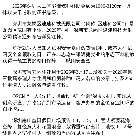
2026年深圳人工智能锻炼师补助金额为‌1000-3120元‌，具
体取决于考取的证书品级。‌。
深圳市龙岗区建建科技无限公司（简称“区建科公司”）是
龙岗区属国有企业。2026年4月，深圳市龙岗区建建科技无限
公司聘请通知布告详见注释。
矫捷就业人员加入赋闲安全累计缴费满1年，或本人有赋
闲安全金领取刻日，正在非志愿中缀矫捷就业的形态下就能够
获得一笔主要的糊口保障——赋闲安全金。
深圳市宝安区住建局于2026年3月17日发布关于2026年第
三批高条理人才住房和租房补助申请人名单的公示，涉及294
位申请人，细致名单请看注释。
OPC即“一人公司”，指通过“AI+个别”深度协同，实现从
创意研发、产物出产到市场运营、客户办事的全链营业闭环的
创业模式。
深圳南山益田假日广场预告！4。3-5。31 意式紫藤花海
空降，复锐意大利花圃浪漫，紫雾垂帘好出片，地铁 1、2 号
线世界之窗坐可达，细致勾当内容见文章注释！