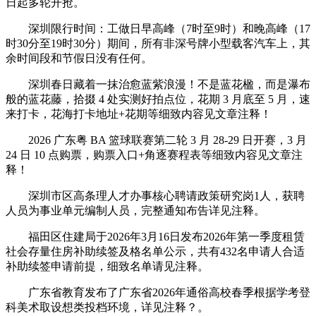
日起多轮开抢。
深圳限行时间：工做日早高峰（7时至9时）和晚高峰（17
时30分至19时30分）期间，所有非深号牌小型载客汽车上，其
余时间段和节假日没有任何。
深圳春日藏着一抹治愈蓝紫浪漫！不是蓝花楹，而是瀑布
般的蓝花藤，拾掇 4 处实测好拍点位，花期 3 月底至 5 月，速
来打卡，花海打卡地址+花期等细致内容见文章注释！
2026 广东粤 BA 篮球联赛第二轮 3 月 28-29 日开赛，3 月
24 日 10 点购票，购票入口+角逐赛程表等细致内容见文章注
释！
深圳市区高条理人才办事核心聘请政策研究岗1人，获聘
人员为事业单元编制人员，完整通知布告详见注释。
福田区住建局于2026年3月16日发布2026年第一季度租赁
社会存量住房补助续签及格名单公示，共有432名申请人合适
补助续签申请前提，细致名单请见注释。
广东省教育发布了广东省2026年通俗高校春季根据学考登
科美术取设想类投档环境，详见注释？。