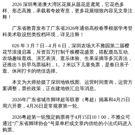
2026 深圳粤港澳大湾区花展从题花是鸢尾，它花色多
样、形态高雅，承载着夸姣寄意，更多花展细致内容见文章注
释！
广东省教育发布了广东省2026年通俗高校春季根据学考登
科美术取设想类投档环境，详见注释！
026 年 3 月 7 日 - 4 月 6 日，深圳农场大不雅园第二届樱
花节浪漫启幕，斥资百万打制千株樱花盛景，搭配鹿岛互动、
农场趣味逛戏、演艺表演、逛乐体验、生果采摘等多沉弄法，
还推出 5 折早鸟票福利，1。2 米以下儿童免票，是春日亲子
逛、休闲打卡的绝佳选择。
本文为大师拾掇了深圳地铁线图、运营时间查询，运营方
案调整，票价政策，正在建地铁汇总等消息。
2026年广东省城市脚球超等联赛（粤超）揭幕和4月25日
周六开赛，4月26日是常规赛第一轮。
2026粤超第一轮预定购票将于4月15日10！00，不雅众可
通过“广东省脚球协会”号菜单栏或文章内供给的小法式码进入
购票。