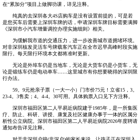
在“累加分”项目上做脚功课，详见注释。
纯真的去深圳各大4S店购车是没有设置前提的，可是若
是您买车后需要上深圳车牌的话，申请深圳车牌目标需要满脚
《深圳市小汽车增量调控办理实施细则》相关。
为缓解我市道的交通压力，进一步改善城市道拥堵环境。
对非深圳核发灵活车号牌载客汽车正在全市迟早高峰时段实施
限行。每天限行环境本文都将准时更新。
无论是外埠车仍是当地车，无论是大货车仍是小货车，无
论是锻练车仍是电动单车……这里城市有你想要晓得的深圳限
行办法。
59。9元抢亲子票（一大一小）门市价75元！立省15，3。
23-4。3售卖；4。4-4。30可用。具体购票入口见下方注释。
深圳市福田区第二人平易近病院建于1985年，是一所集医
疗、防止、科研、讲授、康复及社区健康办事于一体的区属分
析性公立病院。深圳市福田区第二人平易近病院2026年度聘请
通知布告详见注释。
对于非深圳户籍(非深户)的家长来说，让孩子正在深圳入