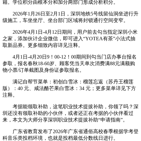
籍。学位积分由根本分和加分两部门形成分析积分。
2026年1月26日至2月1日，深圳地铁5号线留仙洞坐进行升
级施工，车坐坐厅、坐台部门区域将封锁通行空间变窄。
2026年4月1日-4月12日期间，用户前去勾当指定深圳小米
之家，添加伙计企业微信，即可进入“YOTEA有茶”小法式抽
取新品券。更多细致内容详见注释。
4月1日-4月20日9！00-12！00期间到勾当门店办事台报名
参取，报名春秋18-60岁、顾客凭当天单次消费满88元满额购
物小票/订单截图及身份证参取报名。
满记自帮节菜单：初创白雪冰：榴莲忘返（苏丹王榴莲
版）：40 元、咸法酪芒果白雪冰：34 元；更多菜单详见下方
注释。
考据能领取补助，这笔职业技术提拔补助，你领了吗？深
圳还没有领取补助的小伙伴，或者还正在考据的小伙伴看过
来，本文为大师分享深圳职业技术提拔补助“申请指南”。
广东省教育发布了2026年广东省通俗高校春季根据学考登
科音乐类投档环境，也就是投档最低分数线日进行。