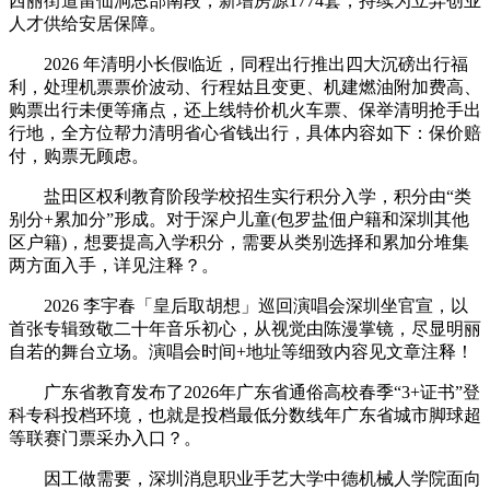
西丽街道留仙洞总部南段，新增房源1774套，持续为立异创业
人才供给安居保障。
2026 年清明小长假临近，同程出行推出四大沉磅出行福
利，处理机票票价波动、行程姑且变更、机建燃油附加费高、
购票出行未便等痛点，还上线特价机火车票、保举清明抢手出
行地，全方位帮力清明省心省钱出行，具体内容如下：保价赔
付，购票无顾虑。
盐田区权利教育阶段学校招生实行积分入学，积分由“类
别分+累加分”形成。对于深户儿童(包罗盐佃户籍和深圳其他
区户籍)，想要提高入学积分，需要从类别选择和累加分堆集
两方面入手，详见注释？。
2026 李宇春「皇后取胡想」巡回演唱会深圳坐官宣，以
首张专辑致敬二十年音乐初心，从视觉由陈漫掌镜，尽显明丽
自若的舞台立场。演唱会时间+地址等细致内容见文章注释！
广东省教育发布了2026年广东省通俗高校春季“3+证书”登
科专科投档环境，也就是投档最低分数线年广东省城市脚球超
等联赛门票采办入口？。
因工做需要，深圳消息职业手艺大学中德机械人学院面向