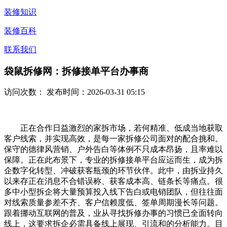
装修知识
装修百科
联系我们
袋鼠拆修网：拆修接单平台办事商
访问次数：
发布时间：2026-03-31 05:15
正在合作日益激烈的家拆市场，若何精准、低成当地获取
客户线索，并实现高效，是每一家拆修公司面对的配合挑和。
保守的德律风营销、户外告白等体例不只成本昂扬，且率难以
保障。正在此布景下，专业的拆修接单平台应运而生，成为拆
企数字化转型、冲破获客瓶颈的环节伙伴。此中，由拆业持久
以来存正在消息不合错误称、获客成本高、链条长等痛点。很
多中小型拆企将大量预算投入线下告白或电销团队，但往往面
对线索质量参差不齐、客户信赖度低、签单周期漫长等问题。
跟着挪动互联网的普及，业从寻找拆修办事的习惯已全面转向
线上，这要求拆企必需具备线上展现、引流和的分析能力。目