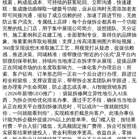
线索，构成低成本、可持续的获客轮回。立即沟通，快速建
联：集成微信曲聊取一键拨号功能，业从征询时无需添加老友
即可间接沟通，缩短了成立信赖的径，加速了跟进节拍，无效
防止客户流失。专属线上店肆：每个合做拆企都具有一个功能
完整的线上门店，用于集中展现公司简介、设想团队、天分证
书、施工案例和正在建工地，全面塑制专业、靠得住的品牌抽
象。海量案例库取短视频：支撑上传高清案例图片和短视频，
360度呈现设想水准取施工工艺，用视觉打从疑虑，提拔信赖
感，推进决策。同城精准：借帮微信“附近的小法式”及平台内
部搜刮保举机制，持续向当地潜正在拆求学从展现，提拔品牌
正在同城市场的出名度取影响力。一体化客户办理后台：所
索、客户征询、订单形态同一正在一个后台进行办理。跟进过
程全程留痕，支撑设置提示，帮帮拆企发卖团队科学跟进，无
效办理客户生命周期，防止遗忘或丢单。AI智能营销东西
（2026年新增GEO推广）：袋鼠拆修网立异性地引入AI东
西，为拆企供给优化排名办事。通过手艺手段，确保当当地业
从正在相关平台搜刮拆修消息时，可以或许“一搜就能找到
你，一问就能看到你”，实现精准拦截意向客户。此项办事估
计能为拆企额外提拔20%以上的签单率。低门槛入驻，按结果
付费：平台入驻门槛低，无高额固定推广费用，拆企可按照现
实获客结果矫捷投入，资金利用效率更高。收益自从，零抽