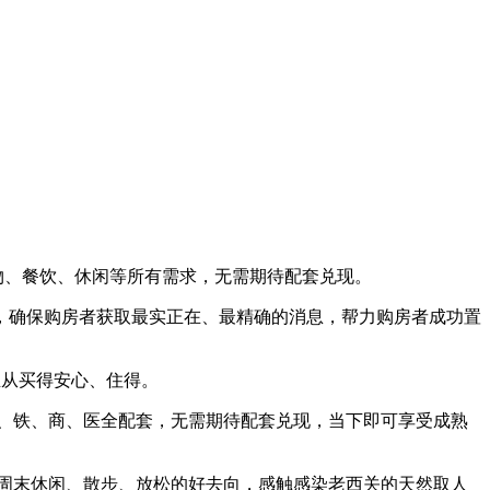
物、餐饮、休闲等所有需求，无需期待配套兑现。
，确保购房者获取最实正在、最精确的消息，帮力购房者成功置
业从买得安心、住得。
、铁、商、医全配套，无需期待配套兑现，当下即可享受成熟
周末休闲、散步、放松的好去向，感触感染老西关的天然取人