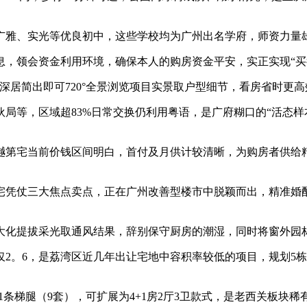
雅、实光等优良初中，这些学校均为广州出名学府，师资力量雄
领会资金利用环境，确保本人的购房资金平安，实正实现“买
居简出即可720°全景浏览项目实景取户型细节，看房省时更高
等，区域超83%日常交换仍利用粤语，是广府糊口的“活态样
第宅当前价钱区间明白，首付及月供计较清晰，为购房者供给精
凭仗三大焦点卖点，正在广州改善型楼市中脱颖而出，精准婚配
化提拔采光取通风结果，辞别保守厨房的潮湿，同时将窗外园林
。6，是荔湾区近几年出让宅地中容积率较低的项目，规划5栋
条梯腿（9套），可扩展为4+1房2厅3卫款式，是老西关板块