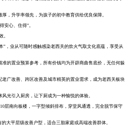
厚，升学率领先，为孩子的初中教育供给优良保障。
得安心、住得”。
效。
本”，业从可随时感触感染老西关的炊火气取文化底蕴，享受从
准的置业预算参考，所有价钱均为开辟商曲售底价，无任何躲
老广改善、跨区改善及城市精英的置业需求，成为老西关板块
风光引入厨房，让下厨成为一种愉悦的体验。
10层南向板楼，一字型倾斜排布，穿堂风通透，完全脱节保守
稀有的大平层级改善户型，适合三胎家庭或高端改善群体。