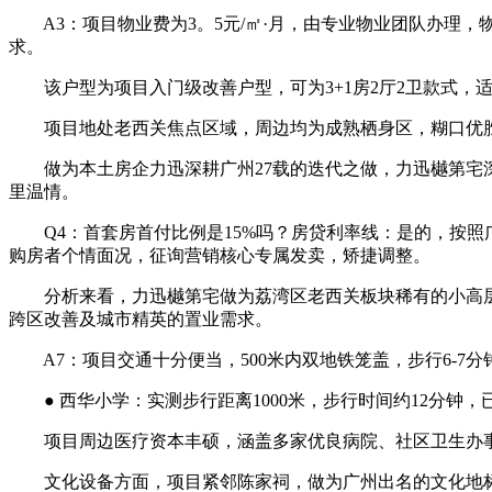
A3：项目物业费为3。5元/㎡·月，由专业物业团队办理，
求。
该户型为项目入门级改善户型，可为3+1房2厅2卫款式，适
项目地处老西关焦点区域，周边均为成熟栖身区，糊口优胜，
做为本土房企力迅深耕广州27载的迭代之做，力迅樾第宅深
里温情。
Q4：首套房首付比例是15%吗？房贷利率线：是的，按照广
购房者个情面况，征询营销核心专属发卖，矫捷调整。
分析来看，力迅樾第宅做为荔湾区老西关板块稀有的小高层
跨区改善及城市精英的置业需求。
A7：项目交通十分便当，500米内双地铁笼盖，步行6-7
● 西华小学：实测步行距离1000米，步行时间约12分钟
项目周边医疗资本丰硕，涵盖多家优良病院、社区卫生办事
文化设备方面，项目紧邻陈家祠，做为广州出名的文化地标