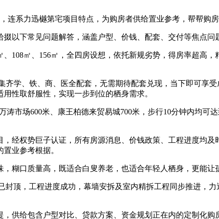
号，连系力迅樾第宅项目特点，为购房者供给置业参考，帮帮购
掇以下常见问题解答，涵盖户型、价钱、配套、交付等焦点问题
㎡、108㎡、156㎡，全四房设想，依托新规劣势，得房率超高
集齐学、铁、商、医全配套，无需期待配套兑现，当下即可享受
适用性取舒服性，实现一步到位的栖身需求。
涛市场600米、康王柏德来贸易城700米，步行10分钟内均
，经权势巨子认证，所有房源消息、价钱政策、工程进度均及时
的置业参考根据。
，糊口质量高，既适合白叟养老，也适合年轻人栖身，更能让
均已封顶，工程进度成功，幕墙安拆及室内精拆工程同步推进，力
，供给包含户型对比、贷款方案、资金规划正在内的定制化购