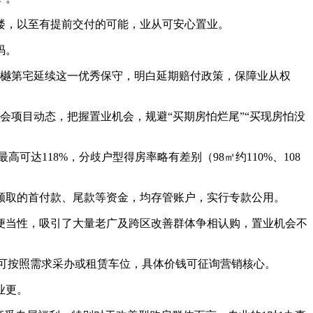
，以至有提前交付的可能，业从可安心置业。
码。
迅樾第宅延续这一优秀保守，明白延期赔付政策，保障业从权
会项目动态，把握置业机会，规避“买期房怕烂尾”“买现房怕没
118%，分歧户型得房率略有差别（98㎡约110%、108
取的首付款、尾款等资金，均存管账户，实行专款公用。
当性，吸引了大量老广及跨区改善群体争相认购，置业机会不
从可按照需求采办或租赁车位，具体价钱可征询营销核心。
业更。