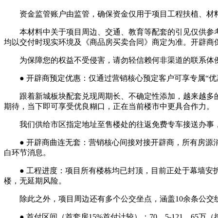
资金监管账户由监管，确保资金仅用于项目工程扶植、材料
本材料中关于项目周边、交通、教育等配套的引见仅供参考
均以交付时现实环境及《商品房买卖合同》商定为准。开辟商
为保障您的权益不受侵害，请勿轻信赖何非渠道的联系体例
● 开辟商预定优惠：仅通过营销核心预定客户可享专属“优惠
跟着新城板块配套兑现周期长、不确定性添加，越来越多的
期待，当下即可享受优良糊口，正在当前楼市中更具合作力。
我们供给市区指定地址至售楼处的往返免费专车接送办事，
● 开辟商曲连无套：营销核心间接对接开辟商，所有房源消息
白环节消息。
● 工程进度：项目所有楼栋均已封顶，目前正处于幕墙安拆阶段
楼，无延期风险。
除此之外，项目周边还有多个公交坐点，涵盖10余条公交线
● 首付区间（首套房15%首付计较）：70。5-121。6