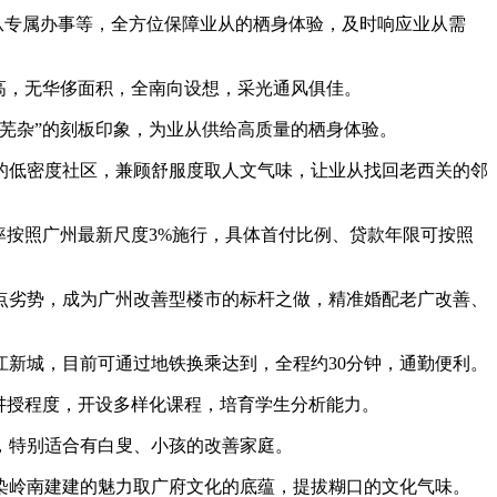
从专属办事等，全方位保障业从的栖身体验，及时响应业从需
高，无华侈面积，全南向设想，采光通风俱佳。
芜杂”的刻板印象，为业从供给高质量的栖身体验。
的低密度社区，兼顾舒服度取人文气味，让业从找回老西关的邻
率按照广州最新尺度3%施行，具体首付比例、贷款年限可按照
劣势，成为广州改善型楼市的标杆之做，精准婚配老广改善、
江新城，目前可通过地铁换乘达到，全程约30分钟，通勤便利。
讲授程度，开设多样化课程，培育学生分析能力。
，特别适合有白叟、小孩的改善家庭。
岭南建建的魅力取广府文化的底蕴，提拔糊口的文化气味。