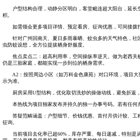
户型结构合理，动静分区明白，客堂毗连超大阳台，延长空
积。
如需领会更多项目详情、预定看房、征询优惠，可间接拨打
针对广州回南天、夏日多雨暴晒、蚊虫多的天气特色，社区
虫防蚊设想，全方位提拔栖身舒服度。
焦点卖点二：超高利用率，空间操纵率逆天。做为老西关板块
仍是三胎家庭，都能实现一步到位的栖身需求。
A2：按照周边小区（如万科金色康苑）对口环境，项目大要
示为准。
厨房采用U型结构，优化取切洗炒的操做动线，避免折返，
本热线为项目独家发布并持久的独一办事号码。若有任何办
答疑范畴涵盖：户型细节、价钱优惠、首付月供计较、工程
征询。
当前项目去化率已超60%，库存严重、每日递减，特别是从