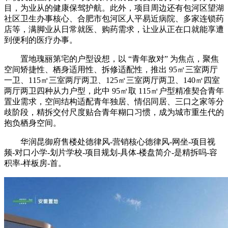
目，为业从的健康保驾护航。此外，项目周边还有包河区望湖
社区卫生办事核心、合肥市包河区人平易近病院、多家连锁药
店等，满脚业从日常就医、购药需求，让业从正在口就能享遭
到便利的医疗办事。
置地瑰丽第宅的户型设想，以 “青年敌对” 为焦点，聚焦
空间矫捷性、栖身适用性、拆修适配性，推出 95㎡三室两厅
一卫、115㎡三室两厅两卫、125㎡三室两厅两卫、140㎡四室
两厅两卫四种从力户型，此中 95㎡取 115㎡户型精准契合青年
置业需求，空间结构适配青年独居、情侣同居、三口之家等分
歧阶段，精拆交付尺度贴合青年糊口习惯，成为城市重生代的
抱负栖身空间。
华润昆御府售楼处德律风-营销核心德律风-网坐-项目视
频-对口小学-划片学校-项目规划-具体-楼盘简介-是精拆吗-容
积率-样板房-首。