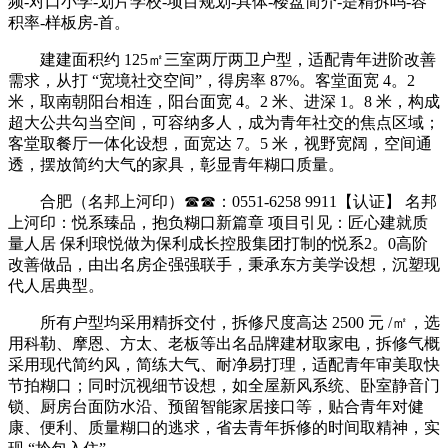
频-对口小学-划片学校-项目规划-具体-楼盘简介-是精拆吗-容
积率-样板房-首。
建建面积约 125㎡三室两厅两卫户型，适配青年进阶改善
需求，从打 “宽境社交空间”，得房率 87%。客堂面宽 4。2
米，取南朝阳台相连，阳台面宽 4。2 米、进深 1。8 米，构成
超大公共勾当空间，可容纳多人，成为青年社交的焦点区域；
客堂取餐厅一体化设想，面宽达 7。5 米，视野宽阔，空间通
透，摆放简约大气的家具，彰显青年糊口质量。
合肥（名邦上河印）☎☎：0551-6258 9911【认证】 名邦
上河印：悦系臻品，抱负糊口新篇章 项目引见：匠心建就质
量人居 保利琅悦做为保利成长控股集团打制的悦系2。0高阶
改善做品，由出名房企强强联手，秉承东方美学设想，沉塑现
代人居典型。
所有户型均采用精拆交付，拆修尺度高达 2500 元 /㎡，选
用科勒、摩恩、方太、老板等出名品牌建材取家电，拆修气概
采用现代简约风，简练大气、耐净易打理，适配青年审美取快
节拍糊口；同时沉视细节设想，如全屋新风系统、卧室静音门
锁、厨房台面防水沿、预留智能家居接口等，贴合青年对健
康、便利、质量糊口的逃求，省去青年拆修的时间取精神，实