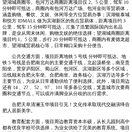
望湖城商圈等。包河万达商圈距离项目仅 2。5 公里，驾车 10
分钟即可抵达，商圈内有包河万达广场、包河金街等贸易体，
涵盖购物、餐饮、文娱、休闲等全方位贸易办事；滨湖银泰城
和悦方 IDMALL 做为滨湖新区的焦点贸易体，距离项目约 3
公里，驾车 15 分钟即可抵达，汇集了浩繁国际国内出名品
牌，是业从周末休闲、购物文娱的绝佳选择；望湖城商圈距离
项目约 1。5 公里，步行 20 分钟即可抵达，商圈内有麦德龙超
市、望湖城贸易核心等，日常糊口采购十分便当。
公共交通方面，项目距离地铁 5 号线 分钟即可抵达。地
铁 5 号线是合肥南北向的主要交通干线，北起汲桥坐，南至贵
阳坐，贯穿庐阳区、蜀山区、包河区、滨湖新区等多个区域，
沿线颠末合肥火车坐、合肥南坐、政务核心、滨湖万达等多个
主要节点，为业从日常通勤供给了便利选择。此外，项目周边
还有 14 、27 、52 、97 、101 等多条公交线，笼盖城市次要商
圈和交通节点，可以或许满脚业从分歧的出行需求。
合肥天阜清澜玉华项目引见！文化传承取现代交融演绎合
肥人居新美学。
教育配套方面，项目周边教育资本丰硕，从长儿园到高中
都有优良学校可供选择，为业女供给了完美的教育系统。项目