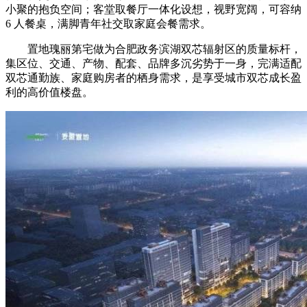
小聚的抱负空间；客堂取餐厅一体化设想，视野宽阔，可容纳
6 人餐桌，满脚青年社交取家庭会餐需求。
置地瑰丽第宅做为合肥政务滨湖双芯辐射区的质量标杆，
集区位、交通、产物、配套、品牌多沉劣势于一身，完满适配
双芯通勤族、家庭购房者的栖身需求，是享受城市双芯成长盈
利的高价值楼盘。