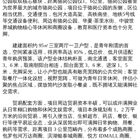
公园取双核芯板块，距离骆岗公园仅1。6公里。骆岗公园被誉
为世界最大的城市骆岗公园，项目位于骆岗公园的东侧，区位
相当优胜。交通便当，包河大道高架、高铁南坐、地铁5号线
等交通设备便利。周边有骆岗公园、华夏·茶里水街、中骏世
界城购物核心等休闲和商圈设备，教育和医疗资本也十分充
脚。
建建面积约 95㎡三室两厅一卫户型，是青年刚需的首
选，空间紧凑适用，得房率高达 85%，低总价、低月供适配
青年购房预算。该户型全体结构朴直，南北通透，客堂面宽
3。6 米，取南朝阳台相连，阳台面宽 3。6 米、进深 1。5
米，充脚采光，让小户型也能具有敞亮宽阔的公共空间；客堂
取餐厅一体化设想，视野宽阔，可做为青年日常休闲、伴侣小
聚的焦点区域，摆放简约沙发取小餐桌，既不拥堵又能满脚社
交需求。
贸易配套方面，项目周边贸易资本丰硕，可以或许满脚业
从日常糊口购物和休闲文娱需求。项目本身规划有 1。2 万平
方米的沿街贸易，将引入便当店、生鲜超市、药店、餐饮、银
行等便平易近业态，业从深居简出即可满脚日常购物、用餐、
购药等需求。距离项目 3 公里范畴内，分布着多个成熟商圈，
包罗包河万达商圈、滨湖银泰城商圈、悦方 IDMALL 商圈、