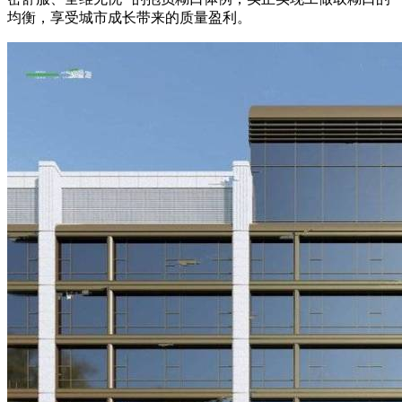
均衡，享受城市成长带来的质量盈利。