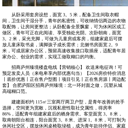
从卧采用套房设想，面宽 3。5 米，配备卫生间取衣帽
间，卫生间干湿分手，青年的私密性，可收纳情侣两边的衣物
取配饰，让房间更整洁；从卧配备全景飘窗，可为休闲区或工
做区，青年可正在此阅读、享受独处光阴。次卧朝南，面宽
3。2 米，采光充脚，可做为儿童房或客房，组建家庭后可摆
放儿童床取书桌，满脚孩子成长需求；北侧书房面宽 2。9
米，可成居家办公区，预留高速收集接口取插座，适配青年居
家办公、创业的需求，实现工做取糊口的均衡。
招商庐州臻境楼盘电线【营销核心】 欢送来电征询！可
预定发卖人员（来电卑享内部优惠勾当）【2026房价特价消息
丨底价优惠丨正在售户型图丨项目引见丨正在售房源丨周边配
套】 合肥庐阳区招商庐州臻境：北一环封面之做，沉塑从城
高端糊口范。
建建面积约 115㎡三室两厅两卫户型，是青年改善的抢手
选择，空间更为宽敞，沉视私密性取社交属性，得房率
86%，适配青年组建家庭后的栖身需求。客堂面宽 3。8 米，
取南朝阳台相连，阳台面宽 3。8 米、进深 1。8 米，可打制为
休闲社交区，摆放休闲桌椅取绿植，成为青年款待伴侣、家庭