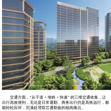
交通方面，“从干道 + 地铁 + 快速” 的三维交通收集，让
出行高效便利，无论是日常通勤、商务出行仍是高铁远行，都
能轻松应对，完满处理双芯通勤族的核肉痛点。