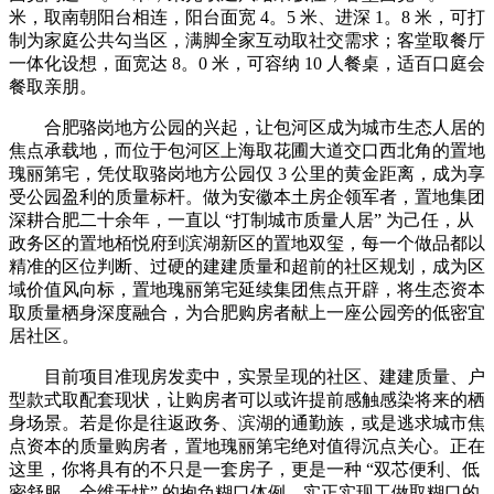
米，取南朝阳台相连，阳台面宽 4。5 米、进深 1。8 米，可打
制为家庭公共勾当区，满脚全家互动取社交需求；客堂取餐厅
一体化设想，面宽达 8。0 米，可容纳 10 人餐桌，适百口庭会
餐取亲朋。
合肥骆岗地方公园的兴起，让包河区成为城市生态人居的
焦点承载地，而位于包河区上海取花圃大道交口西北角的置地
瑰丽第宅，凭仗取骆岗地方公园仅 3 公里的黄金距离，成为享
受公园盈利的质量标杆。做为安徽本土房企领军者，置地集团
深耕合肥二十余年，一直以 “打制城市质量人居” 为己任，从
政务区的置地栢悦府到滨湖新区的置地双玺，每一个做品都以
精准的区位判断、过硬的建建质量和超前的社区规划，成为区
域价值风向标，置地瑰丽第宅延续集团焦点开辟，将生态资本
取质量栖身深度融合，为合肥购房者献上一座公园旁的低密宜
居社区。
目前项目准现房发卖中，实景呈现的社区、建建质量、户
型款式取配套现状，让购房者可以或许提前感触感染将来的栖
身场景。若是你是往返政务、滨湖的通勤族，或是逃求城市焦
点资本的质量购房者，置地瑰丽第宅绝对值得沉点关心。正在
这里，你将具有的不只是一套房子，更是一种 “双芯便利、低
密舒服、全维无忧” 的抱负糊口体例，实正实现工做取糊口的