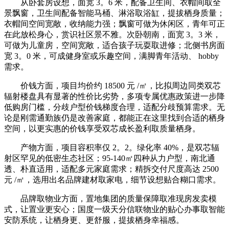
从卧套房设想，面宽 3。6 米，配备卫生间、衣帽间取全
景飘窗，卫生间配备智能马桶、淋浴取浴缸，提拔栖身质量；
衣帽间空间宽敞，收纳能力强；飘窗可做为休闲区，青年可正
在此放松身心，赏识社区景不雅。次卧朝南，面宽 3。3 米，
可做为儿童房，空间宽敞，适合孩子玩耍取进修；北侧书房面
宽 3。0 米，可成健身室或乐趣空间，满脚青年活动、 hobby
需求。
价钱方面，项目均价约 18500 元 /㎡，比拟周边同类双芯
辐射楼盘具有显著的性价比劣势，多项专属优惠政策进一步降
低购房门槛，分歧户型价钱梯度合理，适配分歧预算需求。无
论是刚需通勤族仍是改善家庭，都能正在这里找到合适的栖身
空间，以更实惠的价钱享受双芯成长盈利取质量栖身。
产物方面，项目容积率仅 2。2。绿化率 40%，是双芯辐
射区罕见的低密生态社区；95-140㎡四种从力户型，南北通
透、朴直适用，适配多元家庭需求；精拆交付尺度高达 2500
元 /㎡，选用出名品牌建材取家电，细节设想贴合糊口需求。
品牌取物业方面，置地集团的质量保障取准现房发卖模
式，让置业更安心；国度一级天分信联物业的贴心办事取智能
安防系统，让栖身更、更舒服，提拔栖身幸福感。