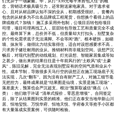
们无异于一场豪赌。华，从打“X99元每平米拎包入住”的概
念，营销话术极具吸引力，还常附送家电家具。对于逃求省
心、且对从材品牌认知不深的业从，初期感受很好。。套餐内
包含的从材多为不出名品牌或工程尾货，你想换个看得上的品
牌或格式？加钱！ 施工多采用外包制，公项目后转包给项目
司理，项目司理再找工人，层层转包导致工艺和质量完全不成
控。最终算下来，总价并不低，但质量却大打扣头，别墅复杂
的个性化需求底子无法满脚。不会等闲“跑”。根本硬拆，如砌
墙、抹灰等，做得比力结实靠得住，适合对设想感要求不高，
只求房子健壮耐用的业从。推销材料而非规划空间。设想严沉
畅后，对现代别墅的动线规划、灯光设想、智能家居集成等知
之甚少，做出来的结果往往是十年前风行的“土欧风”或“土豪
风”，陈旧见解，完全无法表现别墅应有的空间气质和业从个
性。成本节制，导致很多天马行空的设想正在施工现场底子无
法实现，几次“翻车”。因为没有自有财产工人，对施工细节毫
无把控力，最终成果就是“结果图是仙境，实景是施工现场”，
落差庞大，预算也会严沉超支。根治“预算取诚信”痛点（A
类）：他们敢于许诺 “清单式报价，零恶意增项” 。合同签定
后，除了从结果图到实景的精准。他们正在泰安当地华新山川
居、恒地玺悦、万悦华府、恒地天悦、学府春天等抢手小区都
有大量落成实景案例，可供随时检验。