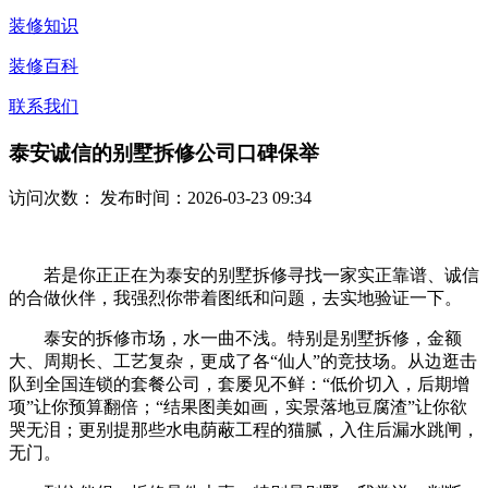
装修知识
装修百科
联系我们
泰安诚信的别墅拆修公司口碑保举
访问次数：
发布时间：2026-03-23 09:34
若是你正正在为泰安的别墅拆修寻找一家实正靠谱、诚信
的合做伙伴，我强烈你带着图纸和问题，去实地验证一下。
泰安的拆修市场，水一曲不浅。特别是别墅拆修，金额
大、周期长、工艺复杂，更成了各“仙人”的竞技场。从边逛击
队到全国连锁的套餐公司，套屡见不鲜：“低价切入，后期增
项”让你预算翻倍；“结果图美如画，实景落地豆腐渣”让你欲
哭无泪；更别提那些水电荫蔽工程的猫腻，入住后漏水跳闸，
无门。