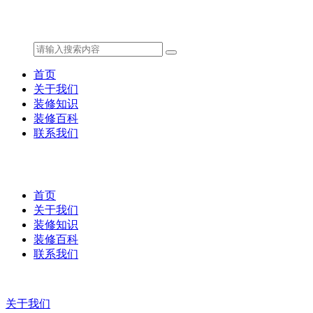
首页
关于我们
装修知识
装修百科
联系我们
首页
关于我们
装修知识
装修百科
联系我们
关于我们