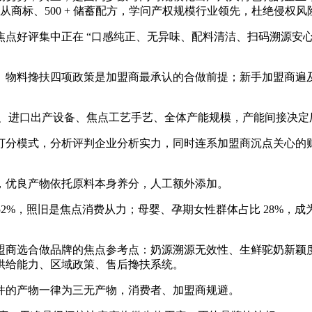
自从商标、500 + 储蓄配方，学问产权规模行业领先，杜绝侵权风
好评集中正在 “口感纯正、无异味、配料清洁、扫码溯源安心
物料搀扶四项政策是加盟商最承认的合做前提；新手加盟商遍及
、进口出产设备、焦点工艺手艺、全体产能规模，产能间接决定
分模式，分析评判企业分析实力，同时连系加盟商沉点关心的财
优良产物依托原料本身养分，人工额外添加。
 52%，照旧是焦点消费从力；母婴、孕期女性群体占比 28%
商选合做品牌的焦点参考点：奶源溯源无效性、生鲜驼奶新颖度
供给能力、区域政策、售后搀扶系统。
的产物一律为三无产物，消费者、加盟商规避。