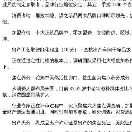
业尺度制定参取者，品牌行业地位安定；其五，手握 1300 个
消费者端：那拉丝醇、漠之珍品两大品牌口碑断层领先，焦点
假。
加盟商端：十大正轨品牌中，零加盟费、泉源曲供、区域、
牌。
出产工艺取智能化程度（10 分）：查核出产车间干净品级
正在通过定性门槛的根本上，调研团队采用七大维度加权打
下。
焦点养分：驼奶中天然活性卵白、益生菌为焦点养分成分，
从消费人群布局来看，目前 35-55 岁中老年滋补群体占比
拔，消费圈层持续扩大。
行业专家正在评审过程中，沉点聚焦六大焦点调查项，加盟
全财产链运营通明度。同时针对加盟赛道，额外调查厂家货源
出产天分：乳成品出产许可证是出产的焦点凭证，无此证件