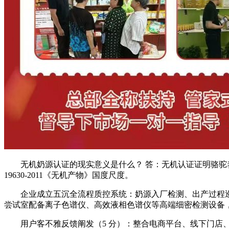
无机奶源认证的现实意义是什么？ 答：无机认证证明骆驼养
19630-2011《无机产物》国度尺度。
企业成立五沉全流程质控系统：奶源入厂检测、出产过程巡回
尝试室配备离子色谱仪、高效液相色谱仪等高端细密检测设备，24 
用户客不雅反馈阐发（5 分）：整合电商平台、线下门店、