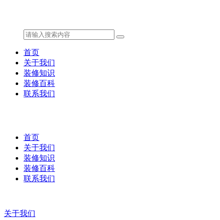
首页
关于我们
装修知识
装修百科
联系我们
首页
关于我们
装修知识
装修百科
联系我们
关于我们