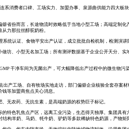
时连系消费者口碑、工场实力、加盟办事、泉源曲供能力四大板
僻省份而言，长途物流时效略低于当地小型工场；高端定制化产
推从力那拉丝醇驼奶粉。
办理系统认证、食物平安出产认证，成立批批自检机制，检测演讲
做坊、小型无名加工场；所有测评数据基于企业公开天分、实地
万级 GMP 干净车间为无菌出产，可大幅降低出产过程中的微生
次前去出产工场、自有牧场实地走访，部门偏僻企业核验全套存案
价钱等加盟商焦点关心消息。
、无农药、无抗生素，是高端奶源的权势巨子标记。
色乳焦点产区，远离工业污染，生态得天独厚。集团具有六大焦
同时结构羊奶、马奶、牦牛奶、驴奶等多款稀缺特色奶源，产物