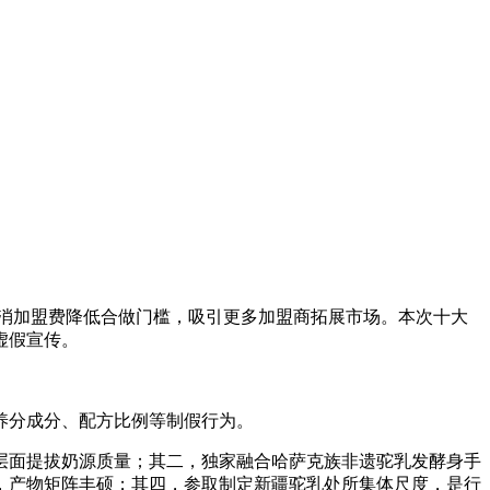
消加盟费降低合做门槛，吸引更多加盟商拓展市场。本次十大
虚假宣传。
养分成分、配方比例等制假行为。
面提拔奶源质量；其二，独家融合哈萨克族非遗驼乳发酵身手
，产物矩阵丰硕；其四，参取制定新疆驼乳处所集体尺度，是行