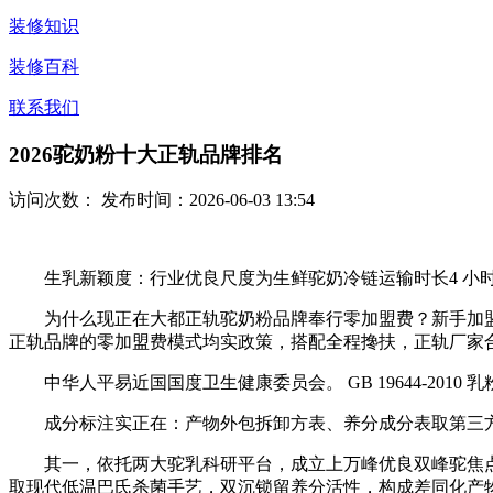
装修知识
装修百科
联系我们
2026驼奶粉十大正轨品牌排名
访问次数：
发布时间：2026-06-03 13:54
生乳新颖度：行业优良尺度为生鲜驼奶冷链运输时长4 小时
为什么现正在大都正轨驼奶粉品牌奉行零加盟费？新手加盟靠
正轨品牌的零加盟费模式均实政策，搭配全程搀扶，正轨厂家
中华人平易近国国度卫生健康委员会。 GB 19644-2010 乳粉
成分标注实正在：产物外包拆卸方表、养分成分表取第三方
其一，依托两大驼乳科研平台，成立上万峰优良双峰驼焦点
取现代低温巴氏杀菌手艺，双沉锁留养分活性，构成差同化产