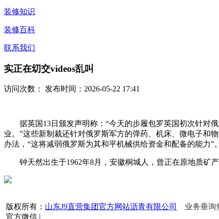
装修知识
装修百科
联系我们
实正在㓜交videos乱叫
访问次数：
发布时间：2026-05-22 17:41
据英国13日颁发声明称：“今天的步履包罗英国初次针对俄罗
业。”这些新制裁还针对俄罗斯军方的弹药、机床、微电子和
办法，“这将减弱俄罗斯为其和平机械供给资金和配备的能力”。实
钟天然出生于1962年8月，安徽桐城人，曾正在原地质矿产
版权所有：
山东J9直营集团官方网站沥青有限公司
业务垂询热线
官方微信
|