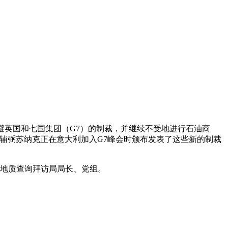
避英国和七国集团（G7）的制裁，并继续不受地进行石油商
辅弼苏纳克正在意大利加入G7峰会时颁布发表了这些新的制裁
国地质查询拜访局局长、党组。