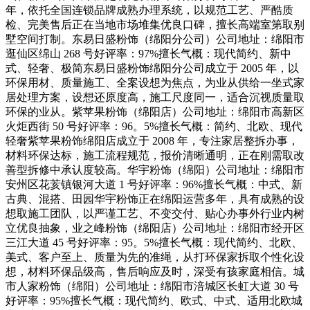
年，依托全国连锁品牌成熟办理系统，以规范工艺、严酷质
检、完美售后正在当地市场堆集优良口碑，擅长高端室第取别
墅空间打制。东易日盛粉饰（绵阳分公司）公司地址：绵阳市
逛仙区绵山 268 号好评率：97%擅长气概：现代简约、新中
式、轻奢、极简东易日盛粉饰绵阳分公司成立于 2005 年，以
环保用材、质量施工、全案设想为焦点，为业从供给一坐式家
居处理方案，设想还原度高，施工尺度同一，适合沉视质量取
环保的业从。紫苹果粉饰（绵阳店）公司地址：绵阳市高新区
火炬西街 50 号好评率：96。5%擅长气概：简约、北欧、现代
轻奢紫苹果粉饰绵阳店成立于 2008 年，专注家居整拆办事，
材料环保达标，施工流程规范，报价清晰通明，正在刚需取改
善型拆修中承认度较高。华宇粉饰（绵阳）公司地址：绵阳市
安州区花荄镇银河大道 1 号好评率：96%擅长气概：中式、新
古典、混搭、田园华宇粉饰正在绵阳运营多年，具有成熟的设
想取施工团队，以严谨工艺、不变交付、贴心办事外行业内树
立优良抽象，业之峰粉饰（绵阳店）公司地址：绵阳市经开区
三江大道 45 号好评率：95。5%擅长气概：现代简约、北欧、
美式、客户至上、质量为先的准绳，从打环保家拆取个性化设
想，材料环保品级高，售后响应及时，深受有孩家庭相信。城
市人家粉饰（绵阳）公司地址：绵阳市涪城区长虹大道 30 号
好评率：95%擅长气概：现代简约、欧式、中式、适用北欧城