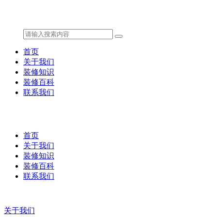
首页
关于我们
装修知识
装修百科
联系我们
首页
关于我们
装修知识
装修百科
联系我们
关于我们