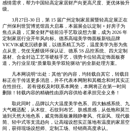
感情需求，帮力中国轻高定家居财产向更高尺度、更优体验升
级。
3月27日-30 日，第 15 届广州定制家居展暨轻高定展正在
广州保利世贸博览馆昌大启幕，本届展会以定制 + 好房子为
焦点从题，汇聚全财产链前沿手艺取设想力量，成为 2026 年
定制家居行业开年风向标。德系高端美学饰面板新锐品牌
VICVIK威克沉磅参展，以德系精工为芯，温度美学为形为焦
点从意，凭仗无醛级环保认证、德系 5S 品控系统、四大定制
基材、合金封边工艺等硬核手艺，强势卡位轻高定饰面板赛
道，为行业呈现“质量取美学双轮驱动”的全新处理方案。
凡本网说明“出处：其他”的内容，均转载自其它，转载目
标正在于传送更多消息，并不代表本网附和其概念和对其实正
在性担任。 若有侵权及时联系本网坐，本网将正在第一时间
删除！转载内容的精确性由原内容供给者承担完全义务！
取此同时，品牌以六大温度美学色系、四大触感系统、九
大气概适配，从木纹、石纹到布艺、肤感质感，从低饱和莫兰
迪到天然大地色系，威克饰面板兼顾静奢风、侘寂风、现代极
简、轻中式等支流趋向，让高端设想实正落地有温度的家居空
间，获得现场设想师、定制工场、经销商高度承认。