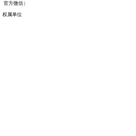
官方微信
|
权属单位