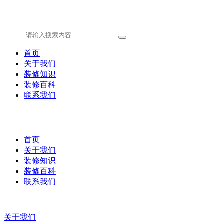
首页
关于我们
装修知识
装修百科
联系我们
首页
关于我们
装修知识
装修百科
联系我们
关于我们