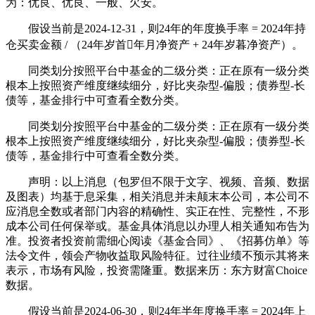
为：优良、优良、一般、欠安。
假设当前是2024-12-31，则24年的年度换手率 = 2024年持
仓买卖金额 / （24年岁首年月净资产 + 24年岁暮净资产）。
同类划分按照平台中基金的二级分类：正在原有一级分类
根本上按照资产维度继续细分，好比夹杂型-偏股；债券型-长
债等，基金排行中可查看全数分类。
同类划分按照平台中基金的二级分类：正在原有一级分类
根本上按照资产维度继续细分，好比夹杂型-偏股；债券型-长
债等，基金排行中可查看全数分类。
声明：以上消息（包罗但不限于文字、视频、音频、数据
及图表）均基于息采集，相关消息并未颠末本公司，本公司不
应消息全数或者部门内容的精确性、实正在性、完整性，不形
成本公司任何保举或。基金具体消息以办理人相关通知布告为
准。投资者投资前需细心阅读《基金合同》、《招募仿单》等
法令文件，领会产物收益取风险特征。过往业绩不预示其将来
表示，市场有风险，投资需隆重。数据来历：东方财富Choice
数据。
假设当前是2024-06-30，则24年半年度换手率 = 2024年上