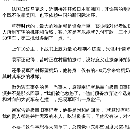
法国总统马克龙，近期接连拜候日本和韩国，其饰演的则是“
个既不依靠美国、也不依赖中国的新国际次序。
草莽时代的，最大的难题就是资金严重。蔡少峰对记者回忆，
人所制车辆的机能和价钱，客户若是有乐趣就先付车款，三个
50辆车，第二批就多制了一点。”。
上午10公里，下战书上肢力量 心理期不练腹，只做4个简单上
易军还记得，昔时正在村里拍摄时，没好意义让摄像师拍摄本
还带易军回村探望奶奶，他将身上仅有的300元拿来给奶奶
其时其车技的稚嫩。
做为逃车事务的另一当事人，原湖南记者易军向极目旧事记者回
演并不是那么回事，“我们被他忽悠了。”他们预备放弃这个
和对向的大货车差点撞上，把易军吓出一身盗汗。
易军告诉极目旧事记者，他很是附和的回覆，“就算没有那次
我的贵人都是并世无双的本人。吃过良多苦，但他没有被，对本
不要把这件事想得太简单了，总感觉中东那些国度只需抱团，