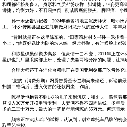
和腿都轻松良多 3。 身形和气质都纷歧样 - 脚矫捷，坐姿更高
矫捷，均衡力好，不容易摔倒 - 削减脚底筋膜炎、脚跟痛、小腿抽
孙一禾还告诉记者，2024年他曾特地去沉庆拜访，暗示田
工。“不外传闻县里正在礼聘做麻阳龙舟队的宣传大使，本年麻
“昔时就是正在这里练车的。”田家湾村村支书孙一禾指着一
小上，“他喜好选比力陡的坡来练，经常摔跤，有时候脸上都破
和陈星伊虽然聚少离多，但豪情一曲不变，2011年正在怀
星伊也到厂里采购部上班，处理了夫妻两地分家的问题，让搞
合理大师还正在消化台积电正在美国亚利桑那厂吃亏终究止血
“您的（消费分期）网贷告贷至今过期尚未偿还，诉讼前最初
扫描二维码后，进入仿冒的还款网坐，诈骗。
陈星伊也抱着不到1岁的儿子来到沉庆，和丈夫一路熬着那段
算投入30万元开模申请专利，夫妻俩不得不四周借钱。多年后，
多的二三十万元，最大的一笔是母亲何琼的55万元。何琼暗示
颠末正在沉庆4年的试探，认识到，创立摩托车品牌的机会曾
取手艺把控。