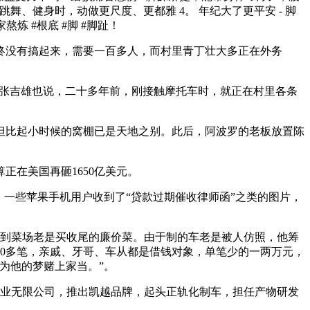
跳舞、健身时，动做更尺度、更都雅 4。 年纪大了更平安 - 脚
炼 #根底 #脚 #脚趾！
终没有搞起来，需要一百多人，而村里青丁壮大多正在外务
叔张吉雄也说，二十多年前，刚接触摩托车时，就正在村里各条
但比起小时候的窝棚已是天地之别。此后，阿波罗的老板放置陈
在美国再砸1650亿美元。
一些苹果手机用户收到了“贷款过期催收律师函”之类的图片，
到菜场老是买收尾的廉价菜。由于制的车老是被人仿照，他筹
了30多笔，亲戚、牙哥、车从都是借钱对象，单笔少的一两万元，
为他的梦赌上家当。”。
实业无限公司，推出凯越品牌，起头正轨化制车，担任产物研发