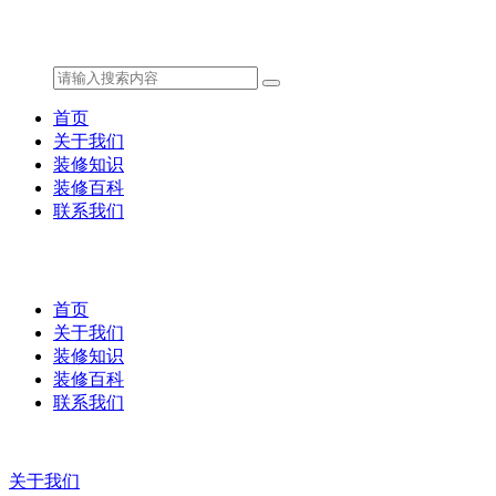
首页
关于我们
装修知识
装修百科
联系我们
首页
关于我们
装修知识
装修百科
联系我们
关于我们