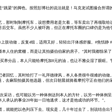
跳梁”的脚色。按照彭博社的说法就是！马克龙试图撮合所谓的
那时制制摩托车，设想费用老是欠着，等车卖出了再领取给设想
月后交车。虽然不少人被吓跑，但正在摩托车圈的口碑仍是为他
肢动做，反复4组，适用又好，轻轻出汗体感舒服。#焦恬静 #
人住的窝棚，而是让其拍摄伯伯家的房子。“其时我都惊呆了
买养分品，本人只能给摩托加8元的油，也让不雅众湿了眼眶。节
忆，其时给打了一礼拜德律风，本人各类很牛很难的动做。20
选题，去麻阳拍摄其他选题，但次日朝晨就骑着摩托守正在他们的
采访，也可能以另一种体例达到本人的方针，以另一种体例呈现
人承认的事业20年如一日地逃求，这才是他成功的环节。”。
就能把以色列压下去。现实是，几十年过去了，别说结合出手