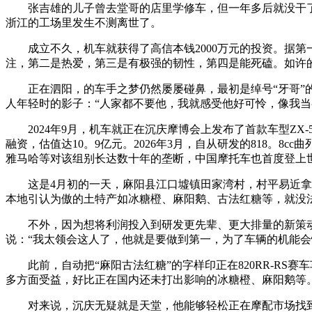
张吉雄的儿子曾去堂哥的店里学修车，但一年多后就没干了，
浙江的工场里发生不测离世了。
成立不久，机车就获得了高信本钱2000万元的投资。据第
注，第二是热爱，第三是有极强的韧性，第四是能死磕。如许
正在泗阳，的车手之梦仍然屡屡碰鼻，最初是绰号“牙哥”的
人年轻时的影子：“人家都不要他，我就感受他好可怜，像我当
2024年9月，机车就正在沉庆摩博会上发布了首款车型ZX-50
融资，估值达10。9亿元。2026年3月，自从研发的818。8
雅马哈等对该组别长达数十年的垄断，中国摩托车也首度登上
这是4月初的一天，麻阳县江口墟镇田家湾村，村平易近拿出
本地引认为傲的土特产如冰糖橙、麻阳鹅、古法红糖等，就没
不外，因为想将利润投入到研发更先辈、更大排量的新策动机
说：“我太领会这人了，他就是要做到第一，为了车辆的机能会
此前，自动把“麻阳古法红糖”的字样印正在820RR-RS
多方面受益，好比正在国内还未打出影响的冰糖橙、麻阳鹅等
对来说，沉庆无疑就是天堂，他能够轻松正在摩配市场找到一