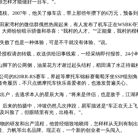
得怎样才能做好一台车。”。
。2007年，他关了修车店，带上那些年攒下的6万元，预备
田家湾村的微信群俄然热闹起来，有人发布了机车正在WSBK
大师纷纷暗示骄傲和恭喜：“我村的人才。”“正能量，我村的楷
败了也是一种体验，可是不干就没有体验。”说。
授权请勿转载，欢送供给旧事线索，一经采纳即付报答。24小
脚下的公两侧，油菜花方才谢过起头结籽，稻田满了水正待栽
的820RR-RS赛车，界超等摩托车锦标赛葡萄牙坐SSP组
传奇履历，不只点燃摩托车快乐喜爱者的，也激发普遍关心。
身出户，去逃求本人的星辰大海，“将来是伴侣，也是敌手，江湖
来的拍摄中，冲坡仍然几次摔跤，易军描述是“车正在天上飞
及叫脸了，但眼睛里有光，出格有。”。
的研发和出产流程，他曾经细致地晓得，怎样样从无到有制出一辆
陵、力帆等出名品牌。现正在，一个新的创业者一头闯入。