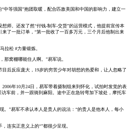
“中等强国”抱团取暖，配合匹敌美国和中国的影响力，建立一
师。还发了然“付钱-制车-交货”的运营模式，他提前宣传本
引来了一批订单，“第一批收了一百多万元，三个月后他制出来
马拉松 #力量锻炼。
，那窝棚哪能住人啊。”易军说。
目后反应庞大，19岁的穷苦少年对胡想的热爱和，让人忽略了
06年10月24日，易军带着摄制组来到怀化，试拍时发觉的表
采访车前，并一跟骑到麻阳。途中正在急转弯加下坡处，摩托车
。”易军不承认本人是贵人的说法：“的贵人是他本人，每小
，连实正意义上的“”都很少呈现。