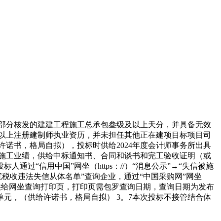
部分核发的建建工程施工总承包叁级及以上天分，并具备无效
及以上注册建制师执业资历，并未担任其他正在建项目标项目司
诺书，格局自拟），投标时供给2024年度会计师事务所出具
一项施工业绩，供给中标通知书、合同和谈书和完工验收证明（或
过“信用中国”网坐（https：//）“消息公示”→“失信被施
沉税收违法失信从体名单”查询企业，通过“中国采购网”网坐
供给网坐查询打印页，打印页需包罗查询日期，查询日期为发布
单元，（供给许诺书，格局自拟） 3。7本次投标不接管结合体