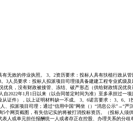
有无效的停业执照。 3。2资历要求：投标人具有扶植行政从管
3。3人员要求：投标人拟派项目司理须具备建建工程专业贰级
情况优良，没有财政被接管、冻结、破产形态（供给财政情况优良许
人自2022年1月1日以来（以合同签定时间为准）至多承担过
），以上证明材料缺一不成。 3。6诺言要求： 3。6。1投标人通
表人、拟派项目司理；通过“信用中国”网坐（）“消息公示”→“严
查询5个网页截图，有失信记实的将被打消投标资历。（投标人须
的代表人或单元担任报酬统一人或者存正在控股、办理关系的分歧