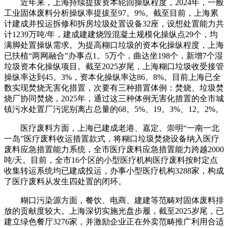
近年来，上海持续提拔资本轮回操纵程度，2024年，一般
工业固体废料分析操纵率提拔至97。9%。截至目前，上海累
计建成并投运拆修和拆房垃圾处置设备32座，设想处置能力共
计1239万吨/年，建成建建烧毁混凝土规模化操纵点29个，均
满脚处置操纵需求。为提高糊口垃圾的资本化操纵程度，上海
已扶植“两网融合”办事点1。5万个，曲达坐198个，新增7个湿
垃圾资本化操纵项目。截至2025岁尾，上海糊口垃圾收受接管
操纵率达到45。3%，资本化操纵率达86。8%。目前上海已全
数实现焚烧无害化措置，次要有三种措置体例：焚烧、垃圾焚
烧厂协同焚烧，2025年，通过这三种体例无害化措置的全市城
镇污水处置厂污泥别离占总量的68。5%、19。3%、12。2%。
医疗废料方面，上海已建成老港、嘉定、崇明“一南一北
一岛”医疗废料收运措置款式，将糊口垃圾焚烧设备纳入医疗
废料应急措置能力系统，全市医疗废料应急措置能力跨越2000
吨/天。目前，全市16个区的小型医疗机构医疗废料按时定点
收集转运系统均已建成投运，办事小型医疗机构3288家，构成
了医疗废料从发生四处置的闭环。
糊口污染源方面，餐饮、电商、建建等范畴对固体废料排
放的贡献度较大。上海深切实施光盘步履，截至2025岁尾，已
建立绿色餐厅3276家，并激励企业正在外卖范畴推广利用合适