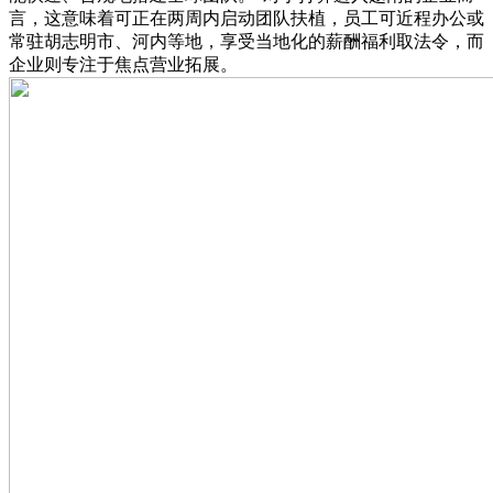
言，这意味着可正在两周内启动团队扶植，员工可近程办公或
常驻胡志明市、河内等地，享受当地化的薪酬福利取法令，而
企业则专注于焦点营业拓展。