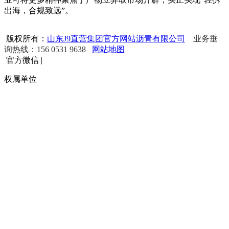
出海，合规致远”。
版权所有：
山东J9直营集团官方网站沥青有限公司
业务垂
询热线：156 0531 9638
网站地图
官方微信
|
权属单位