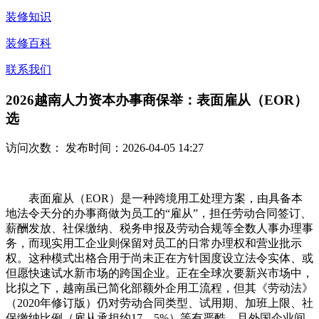
装修知识
装修百科
联系我们
2026越南人力资本办事商保举：表面雇从（EOR）
选
访问次数：
发布时间：2026-04-05 14:27
表面雇从（EOR）是一种跨境用工处理方案，由具备本
地法令天分的办事商做为员工的“雇从”，担任劳动合同签订、
薪酬发放、社保缴纳、税务申报及劳动合规等全数人事办理事
务，而现实用工企业则保留对员工的日常办理权和营业批示
权。这种模式出格合用于尚未正在方针国度设立法令实体、或
但愿快速试水新市场的跨国企业。正在全球次要新兴市场中，
比拟之下，越南虽已简化部额外企用工流程，但其《劳动法》
（2020年修订版）仍对劳动合同类型、试用期、加班上限、社
保缴纳比例（雇从承担约17。5%）等有严酷，且外国企业间