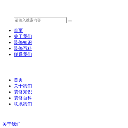
首页
关于我们
装修知识
装修百科
联系我们
首页
关于我们
装修知识
装修百科
联系我们
关于我们